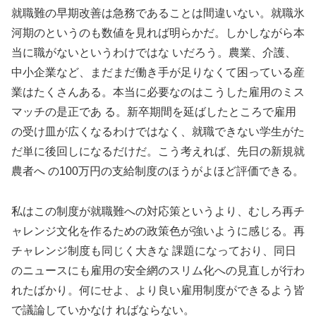
就職難の早期改善は急務であることは間違いない。就職氷
河期のというのも数値を見れば明らかだ。しかしながら本
当に職がないというわけではな いだろう。農業、介護、
中小企業など、まだまだ働き手が足りなくて困っている産
業はたくさんある。本当に必要なのはこうした雇用のミス
マッチの是正であ る。新卒期間を延ばしたところで雇用
の受け皿が広くなるわけではなく、就職できない学生がた
だ単に後回しになるだけだ。こう考えれば、先日の新規就
農者へ の100万円の支給制度のほうがよほど評価できる。
私はこの制度が就職難への対応策というより、むしろ再チ
ャレンジ文化を作るための政策色が強いように感じる。再
チャレンジ制度も同じく大きな 課題になっており、同日
のニュースにも雇用の安全網のスリム化への見直しが行わ
れたばかり。何にせよ、より良い雇用制度ができるよう皆
で議論していかなけ ればならない。