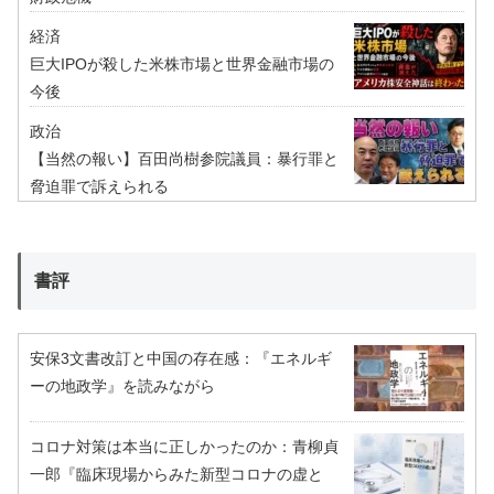
経済
巨大IPOが殺した米株市場と世界金融市場の
今後
政治
【当然の報い】百田尚樹参院議員：暴行罪と
脅迫罪で訴えられる
書評
安保3文書改訂と中国の存在感：『エネルギ
ーの地政学』を読みながら
コロナ対策は本当に正しかったのか：青柳貞
一郎『臨床現場からみた新型コロナの虚と