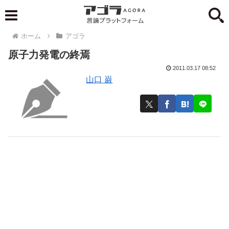
ホーム
アゴラ
原子力発電の終焉
2011.03.17 08:52
山口 巌