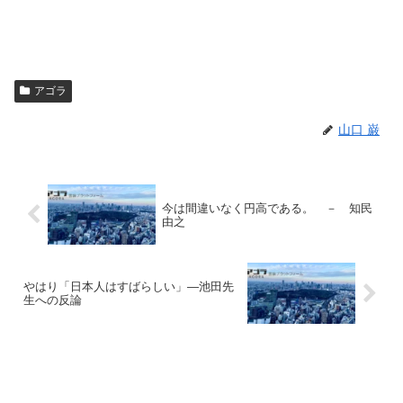
アゴラ
山口 巌
今は間違いなく円高である。 － 知民
由之
やはり「日本人はすばらしい」―池田先
生への反論