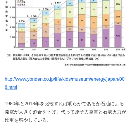
http://www.yonden.co.jp/life/kids/museum/energy/japan/00
8.html
1980年と2018年を比較すれば明らかであるが石油による
発電が大きく割合を下げ、代って原子力発電と石炭火力が
比重を増やしている。