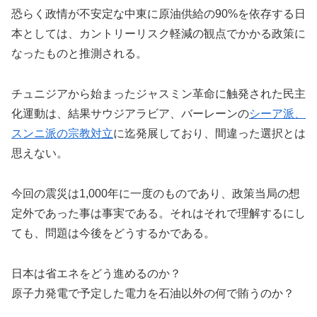
恐らく政情が不安定な中東に原油供給の90%を依存する日
本としては、カントリーリスク軽減の観点でかかる政策に
なったものと推測される。
チュニジアから始まったジャスミン革命に触発された民主
化運動は、結果サウジアラビア、バーレーンの
シーア派、
スンニ派の宗教対立
に迄発展しており、間違った選択とは
思えない。
今回の震災は1,000年に一度のものであり、政策当局の想
定外であった事は事実である。それはそれで理解するにし
ても、問題は今後をどうするかである。
日本は省エネをどう進めるのか？
原子力発電で予定した電力を石油以外の何で賄うのか？