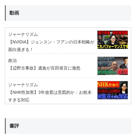
動画
ジャーナリズム
【NVIDIA】ジェンスン・フアンの日本戦略が
面白過ぎる！
政治
【辺野古事故】遺族が百田発言に激怒
ジャーナリズム
【NHK性加害】3年放置は意図的か：お粗末
すぎる対応
書評