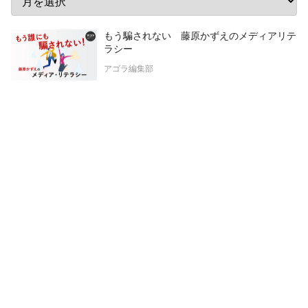
もう騙されない 藤原かずえのメディアリテ
ラシー
アゴラ編集部