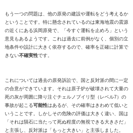
もう一つの問題は、他の原発の建設や運転をどう考えるか
ということです。特に懸念されているのは東海地震の震源
の近くにある浜岡原発で、「今すぐ運転を止めろ」という
意見もあるようです。これは過去に前例がなく、個別の立
地条件や設計に大きく依存するので、確率を正確に計算で
きない
不確実性
です。
これについては過去の原発訴訟で、国と反対派の間に一定
の合意ができています。それは原子炉が破壊されて大量の
死の灰が周囲に降り注ぐチェルノブイリ型（レベル7）の
事故が起こる
可能性
はあるが、その確率はきわめて低いと
いうことです。しかしその危険の評価は大きく違い、国は
「それは隕石に当たって死ぬ程度の無視できる大きさだ」
と主張し、反対派は「もっと大きい」と主張しました。