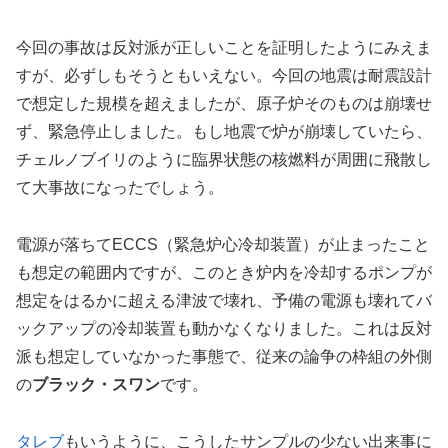
今回の事故は反対派が正しいことを証明したようにみえま
すが、必ずしもそうともいえない。今回の地震は耐震設計
で想定した規模を超えましたが、原子炉そのものは崩壊せ
ず、緊急停止しました。もし地震で炉が崩壊していたら、
チェルノブイリのように臨界状態の核燃料が周囲に飛散し
て大事故になったでしょう。
電源が落ちてECCS（緊急炉心冷却装置）が止まったこと
も想定の範囲内ですが、このとき炉内を冷却するポンプが
想定をはるかに超える津波で壊れ、予備の電源も壊れてバ
ックアップの冷却装置も動かなくなりました。これは反対
派も想定していなかった事態で、従来の論争の枠組の外側
の
ブラック・スワン
です。
タレブ
もいうように、こうしたサンプルの少ない出来事に