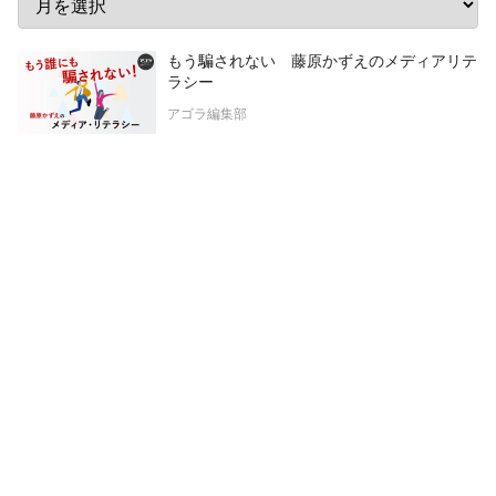
もう騙されない 藤原かずえのメディアリテ
ラシー
アゴラ編集部