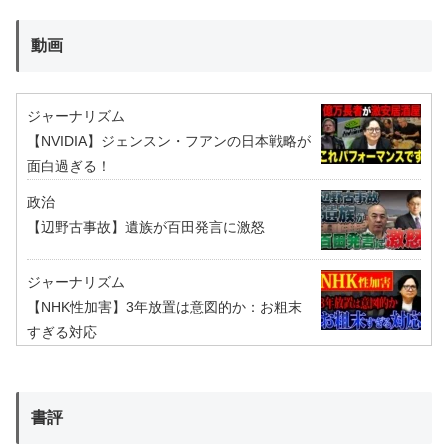
動画
ジャーナリズム
【NVIDIA】ジェンスン・フアンの日本戦略が
面白過ぎる！
政治
【辺野古事故】遺族が百田発言に激怒
ジャーナリズム
【NHK性加害】3年放置は意図的か：お粗末
すぎる対応
書評