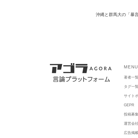
沖縄と群馬大の「暴言
MEN
著者一
タグ一
サイト
GEPR
投稿募
運営会
広告掲