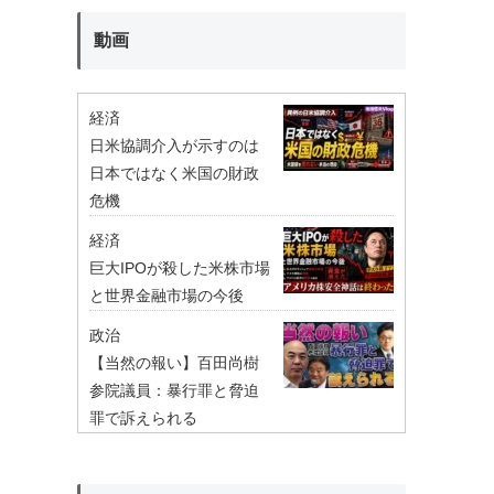
動画
経済
日米協調介入が示すのは
日本ではなく米国の財政
危機
経済
巨大IPOが殺した米株市場
と世界金融市場の今後
政治
【当然の報い】百田尚樹
参院議員：暴行罪と脅迫
罪で訴えられる