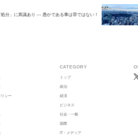
処分」に異議あり --- 愚かである事は罪ではない！
U
CATEGORY
O
覧
トップ
覧
政治
ポリシー
経済
ビジネス
集
社会・一般
社
国際
載
IT・メディア