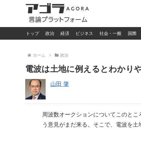
トップ
政治
経済
ビジネス
社会・一般
国際
ホーム
政治
電波は土地に例えるとわかり
山田 肇
周波数オークションについてこのとこ
う意見がまだ来る。そこで、電波を土