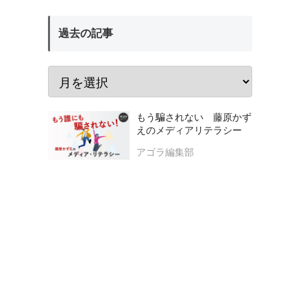
過去の記事
もう騙されない 藤原かず
えのメディアリテラシー
アゴラ編集部