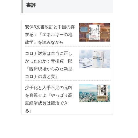
書評
安保3文書改訂と中国の存
在感：『エネルギーの地
政学』を読みながら
コロナ対策は本当に正し
かったのか：青柳貞一郎
『臨床現場からみた新型
コロナの虚と実』
少子化と人手不足の元凶
を直視せよ『やっぱり高
度経済成長は復活でき
る』