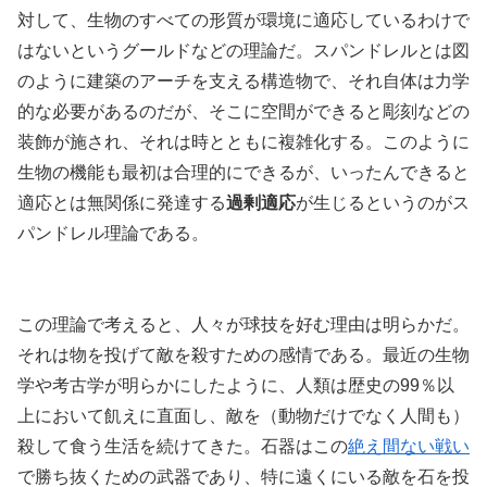
対して、生物のすべての形質が環境に適応しているわけで
はないというグールドなどの理論だ。スパンドレルとは図
のように建築のアーチを支える構造物で、それ自体は力学
的な必要があるのだが、そこに空間ができると彫刻などの
装飾が施され、それは時とともに複雑化する。このように
生物の機能も最初は合理的にできるが、いったんできると
適応とは無関係に発達する
過剰適応
が生じるというのがス
パンドレル理論である。
この理論で考えると、人々が球技を好む理由は明らかだ。
それは物を投げて敵を殺すための感情である。最近の生物
学や考古学が明らかにしたように、人類は歴史の99％以
上において飢えに直面し、敵を（動物だけでなく人間も）
殺して食う生活を続けてきた。石器はこの
絶え間ない戦い
で勝ち抜くための武器であり、特に遠くにいる敵を石を投