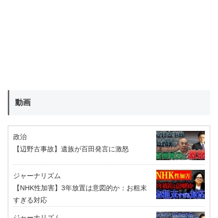
動画
政治
【辺野古事故】遺族が百田発言に激怒
ジャーナリズム
【NHK性加害】3年放置は意図的か：お粗末
すぎる対応
ジャーナリズム