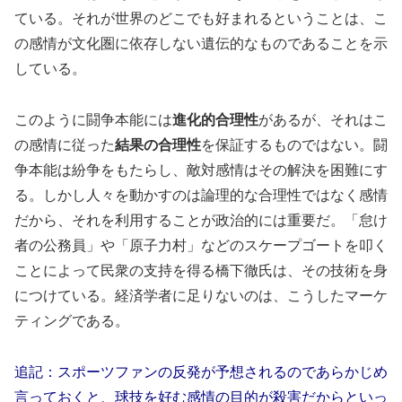
ている。それが世界のどこでも好まれるということは、こ
の感情が文化圏に依存しない遺伝的なものであることを示
している。
このように闘争本能には
進化的合理性
があるが、それはこ
の感情に従った
結果の合理性
を保証するものではない。闘
争本能は紛争をもたらし、敵対感情はその解決を困難にす
る。しかし人々を動かすのは論理的な合理性ではなく感情
だから、それを利用することが政治的には重要だ。「怠け
者の公務員」や「原子力村」などのスケープゴートを叩く
ことによって民衆の支持を得る橋下徹氏は、その技術を身
につけている。経済学者に足りないのは、こうしたマーケ
ティングである。
追記：スポーツファンの反発が予想されるのであらかじめ
言っておくと、球技を好む感情の目的が殺害だからといっ