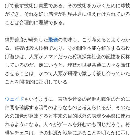
げて殺す技術は貴重である。その技術をみがくために球技
ができ、それを好む感情が世界共通に植え付けられている
ことは合理的に理解できる。
網野善彦が研究した
飛礫
の意味も、こう考えるとよくわか
る。飛礫は殺人技術であり、その闘争本能を解放する石投
げ遊びは、人類がノマドだった狩猟採集社会の記憶を反芻
しているのだ。逆にいうと、球技が世界共通に人々を熱狂
させることは、かつて人類が飛礫で激しく殺し合っていた
ことを間接的に証明している。
ウェイド
もいうように、言語や音楽の起源も戦争のために
仲間を確認する暗号のようなものと考えられるが、そのた
めの知覚が発達すると本来の目的以外の表現や娯楽に使わ
れるようになる。人々がゲームを好むのも同じだろう。将
棋やチェスは、その起源が戦争にあることを明らかに示し