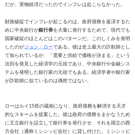
だが、実物経済だったのでインフレは起こらなかった。
財政破綻でインフレが起こるのは、政府債務を返済するた
めに中央銀行が
銀行券
を大量に発行するためで、現代でも
国家破綻のほとんどはこのパターンだ。このしくみを発明
したのが
ジョン・ロー
である。彼は史上最大の詐欺師とし
て知られているが、「需要と供給で価格が決まる」という
法則を発見した経済学の元祖であり、中央銀行や金融シス
テムを発明した銀行家の元祖でもある。経済学者や銀行家
が詐欺師に似ているのは偶然ではない。
ローはルイ15世の蔵相になり、政府債務を解消する天才
的なスキームを提案した。彼は政府の債務をまかなうため
に王立銀行を設立して銀行券を発行させ、それを国立の西
方会社（通称ミシシッピ会社）に貸し付けた。ミシシッピ