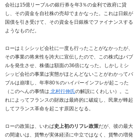
会社は15億リーブルの銀行券を年3％の金利で政府に貸
し、その資金を自社株の売却でまかなった。これは日銀が
国債を引き受けて、その資金を日銀株でファイナンスする
ようなものだ。
ローはミシシッピ会社に一度も行ったことがなかったが、
その事業の将来性を誇大に宣伝したので、この株式はバブ
ルを発生させ、株価は額面の36倍になった。しかしミシ
シッピ会社の事業は実態がほとんどないことがわかってバ
ブルは崩壊し、年率80％のハイパーインフレが起こった
（このへんの事情は
北村行伸氏
の解説にくわしい）。こ
れによってフランスの財政は最終的に破綻し、民衆が蜂起
してフランス革命を起こす原因となる。
ローの政策は、いわば
史上初のリフレ政策
だが、彼の最大
の間違いは、貨幣が実体経済に中立ではなく、貨幣の増発