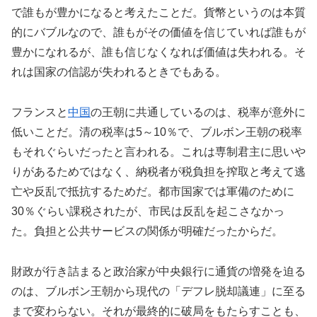
で誰もが豊かになると考えたことだ。貨幣というのは本質
的にバブルなので、誰もがその価値を信じていれば誰もが
豊かになれるが、誰も信じなくなれば価値は失われる。そ
れは国家の信認が失われるときでもある。
フランスと
中国
の王朝に共通しているのは、税率が意外に
低いことだ。清の税率は5～10％で、ブルボン王朝の税率
もそれぐらいだったと言われる。これは専制君主に思いや
りがあるためではなく、納税者が税負担を搾取と考えて逃
亡や反乱で抵抗するためだ。都市国家では軍備のために
30％ぐらい課税されたが、市民は反乱を起こさなかっ
た。負担と公共サービスの関係が明確だったからだ。
財政が行き詰まると政治家が中央銀行に通貨の増発を迫る
のは、ブルボン王朝から現代の「デフレ脱却議連」に至る
まで変わらない。それが最終的に破局をもたらすことも、