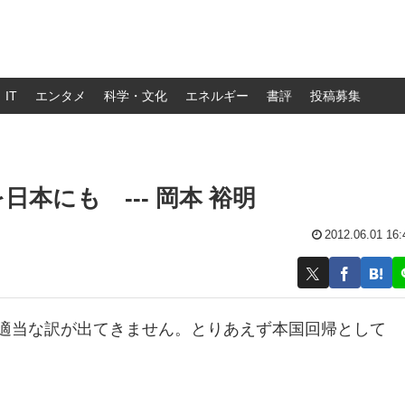
IT
エンタメ
科学・文化
エネルギー
書評
投稿募集
本にも --- 岡本 裕明
2012.06.01 16:
も案外適当な訳が出てきません。とりあえず本国回帰として