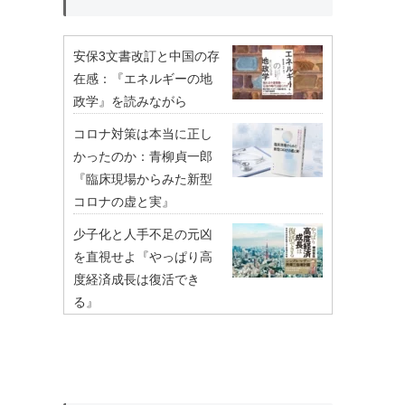
安保3文書改訂と中国の存
在感：『エネルギーの地
政学』を読みながら
コロナ対策は本当に正し
かったのか：青柳貞一郎
『臨床現場からみた新型
コロナの虚と実』
少子化と人手不足の元凶
を直視せよ『やっぱり高
度経済成長は復活でき
る』