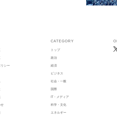
U
CATEGORY
O
覧
トップ
覧
政治
ポリシー
経済
ビジネス
集
社会・一般
社
国際
載
IT・メディア
わせ
科学・文化
項
エネルギー