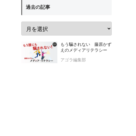
過去の記事
もう騙されない 藤原かず
えのメディアリテラシー
アゴラ編集部