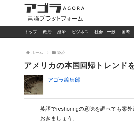
トップ
政治
経済
ビジネス
社会・一般
国際
ホーム
経済
アメリカの本国回帰トレンドを日
アゴラ編集部
英語でreshoringの意味を調べて
おきましょう。