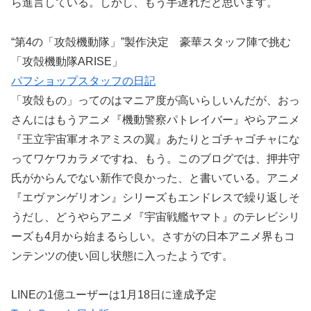
ら進言している。しかし、もう手遅れだと思います。
“第4の「攻殻機動隊」”製作決定 豪華スタッフ陣で挑む
「攻殻機動隊ARISE」
パフショップスタッフの日記
「攻殻もの」ってのはマニア度が高いらしいんだが、おっ
さんにはもうアニメ『機動警察パトレイバー』やらアニメ
『王立宇宙軍オネアミスの翼』あたりとゴチャゴチャにな
ってワケワカラメですね、もう。このブログでは、押井守
氏がからんでない新作で良かった、と書いている。アニメ
『エヴァンゲリオン』シリーズもエンドレスで繰り返しそ
うだし、どうやらアニメ『宇宙戦艦ヤマト』のテレビシリ
ーズも4月から始まるらしい。さすがの日本アニメ界もコ
ンテンツの使い回し状態に入ったようです。
LINEの1億ユーザーは1月18日に達成予定