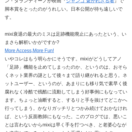
ン・タランティーノが映画『
ジャンゴ 繋がれざる者
』で
脚本賞をとったのがうれしい。日本公開が待ち遠しいで
す。
mixi衰退の最大のミスは足跡機能廃止にあったという、い
まさら解析いかがですか?
More Access,More Fun!
いやコレはもう明らかにそうです。mixiがどうしてアノ
「足跡」機能を止めてしまったのか、というのは、おそら
くネット業界の謎として後々まで語り継がれると思う。ネ
ットユーザー、というのが、あまりにも移り気で素早く後
腐れなく冷酷で残酷に流動してしまう好事例にもなってい
ます。ちょっと油断すると、するりと手を抜けてどこかへ
行ってしまう。かなりガッチリとつかみ続けておかなけれ
ば、という反面教師にもなった。このブログでは、悪いこ
とは言わないからmixiは早く手を打つべき、と老婆心なが