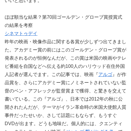
いいと思います。
ほぼ順当な結果？第70回ゴールデン・グローブ賞授賞式
の結果を考察
シネマトゥデイ
昨年の映画・映像作品に関する各賞が少しずつ出てきまし
た。アカデミー賞の前にはこのゴールデン・グローブ賞が
発表されるのが恒例なんだが、この賞は米国の映画やテレ
ビ番組を自国などへ伝える約100人のハリウッド在住外国
人記者が選んでます。この記事では、映画『
アルゴ
』が作
品賞を、さらにアカデミー賞にノミネートされていない監
督のベン・アフレックが監督賞まで獲得、と驚きを交えて
書いている。この『アルゴ』、日本では2012年の秋に公
開されたんだが、テーマがイラン革命時の米国大使館人質
事件だったせいか、さして話題にもならず、もうすぐ
DVDが出ます。どうも地味だ。個人的には、クエンティ