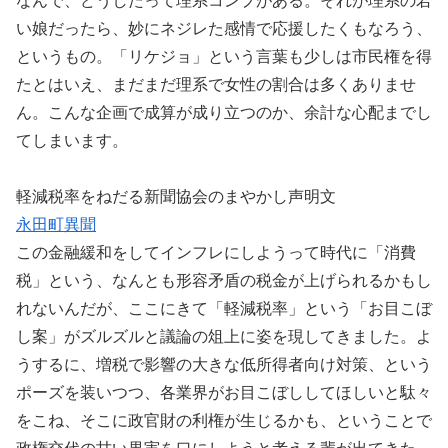
なんで、どうしたって理系コンプがある。それが理系の若
い娘だったら、妙にネジレた感情で応援したくもなろう、
というもの。「リケジョ」という言葉も少しは市民権を得
たとはいえ、まだまだ理系で女性の割合は多くありませ
ん。こんな企画で成算が成り立つのか、余計な心配までし
てしまいます。
軽減税率をねだる新聞協会のまやかし声明文
永田町異聞
この金融緩和をしてインフレにしようって時代に「消費
税」という、なんとも形容矛盾の税金が上げられるかもし
れないんだが、ここにきて「軽減税率」という「お目こぼ
し案」がズルズルと議論の俎上に姿を現してきました。よ
うするに、増税で影響の大きな低所得者向け対策、という
ポーズを装いつつ、各業界がお目こぼししてほしいと駄々
をこね、そこに政官財の利権が生じるかも、ということで