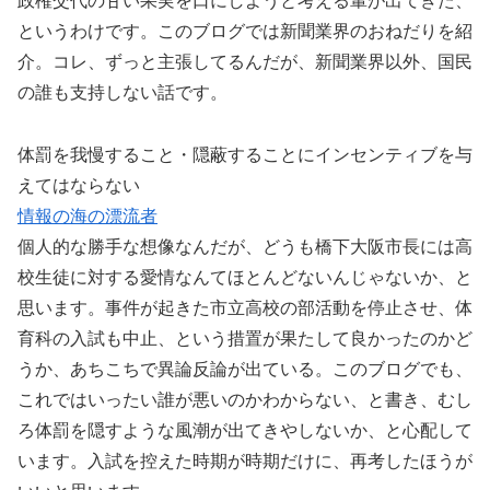
政権交代の甘い果実を口にしようと考える輩が出てきた、
というわけです。このブログでは新聞業界のおねだりを紹
介。コレ、ずっと主張してるんだが、新聞業界以外、国民
の誰も支持しない話です。
体罰を我慢すること・隠蔽することにインセンティブを与
えてはならない
情報の海の漂流者
個人的な勝手な想像なんだが、どうも橋下大阪市長には高
校生徒に対する愛情なんてほとんどないんじゃないか、と
思います。事件が起きた市立高校の部活動を停止させ、体
育科の入試も中止、という措置が果たして良かったのかど
うか、あちこちで異論反論が出ている。このブログでも、
これではいったい誰が悪いのかわからない、と書き、むし
ろ体罰を隠すような風潮が出てきやしないか、と心配して
います。入試を控えた時期が時期だけに、再考したほうが