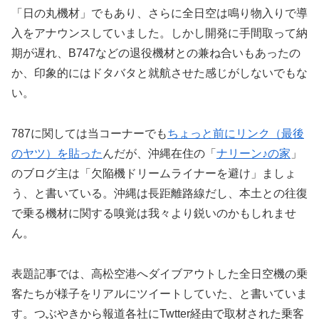
「日の丸機材」でもあり、さらに全日空は鳴り物入りで導
入をアナウンスしていました。しかし開発に手間取って納
期が遅れ、B747などの退役機材との兼ね合いもあったの
か、印象的にはドタバタと就航させた感じがしないでもな
い。
787に関しては当コーナーでも
ちょっと前にリンク（最後
のヤツ）を貼った
んだが、沖縄在住の「
ナリーン♪の家
」
のブログ主は「欠陥機ドリームライナーを避け」ましょ
う、と書いている。沖縄は長距離路線だし、本土との往復
で乗る機材に関する嗅覚は我々より鋭いのかもしれませ
ん。
表題記事では、高松空港へダイブアウトした全日空機の乗
客たちが様子をリアルにツイートしていた、と書いていま
す。つぶやきから報道各社にTwtter経由で取材された乗客