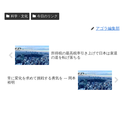
科学・文化
今日のリンク
アゴラ編集部
所得税の最高税率引き上げで日本は衰退
の道を転げ落ちる
常に変化を求めて挑戦する勇気を --- 岡本
裕明