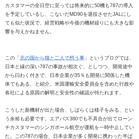
カスタマーの全日空に至っては将来的に50機も787の導入
を予定しているし、こないだMD90を退役させたJALにし
ても似た状況で、経営戦略や今後の機材繰りにも大きな影
響を与えかねません。
この「
北の国から猫と二人で想う事
」というブログでは、
日本と縁の深い787の事故が相次ぐ、としつつ、開発途中
から曰わく付きで、日本企業が35％も開発に関係した機
体でもある、と紹介。米国運輸安全委員会を含めた行政や
各社による原因の解明と安全性の確認が待たれます。
こうした新機材が出た場合、しばらくは様子をみる、とい
う余裕も必要です。エアバス380でも不具合が出てローン
チカスタマーのシンガポール航空が運航を一時中止してい
た。この787の場合、日本企業が多く開発に携わった半ば