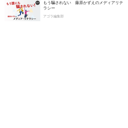
もう騙されない 藤原かずえのメディアリテ
ラシー
アゴラ編集部