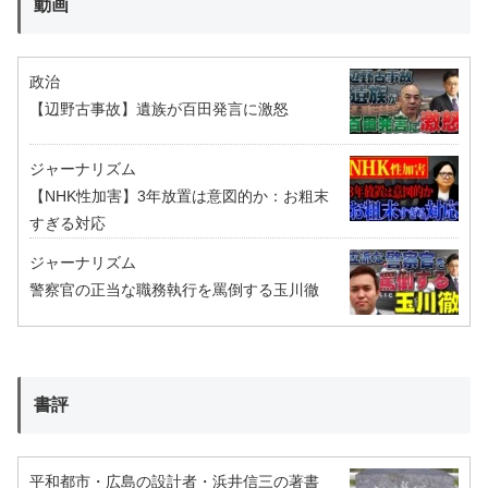
動画
政治
【辺野古事故】遺族が百田発言に激怒
ジャーナリズム
【NHK性加害】3年放置は意図的か：お粗末
すぎる対応
ジャーナリズム
警察官の正当な職務執行を罵倒する玉川徹
書評
平和都市・広島の設計者・浜井信三の著書