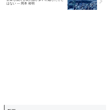
はない --- 岡本 裕明