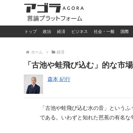
トップ
政治
経済
ビジネス
社会・一般
国際
ホーム
経済
「古池や蛙飛び込む」的な市場
森本 紀行
「古池や蛙飛び込む水の音」というふ
である。いわずと知れた芭蕉の有名な