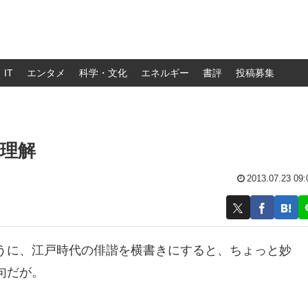
IT
エンタメ
科学・文化
エネルギー
書評
投稿募集
理解
2013.07.23 09:
うに、江戸時代の俳諧を横書きにすると、ちょっと妙
句だが。