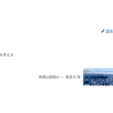
森本
を考える
米国は病気か --- 長谷川 良