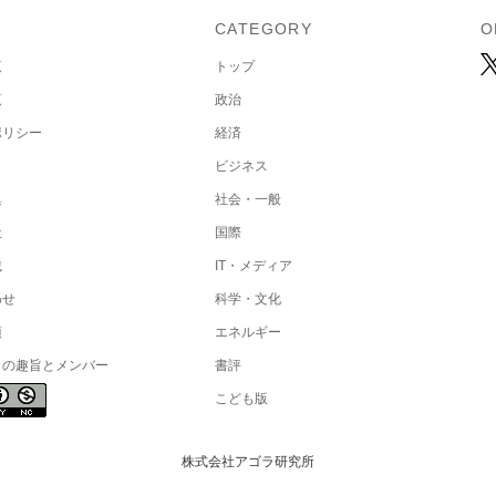
U
CATEGORY
O
覧
トップ
覧
政治
ポリシー
経済
ビジネス
集
社会・一般
社
国際
載
IT・メディア
わせ
科学・文化
項
エネルギー
トの趣旨とメンバー
書評
こども版
株式会社アゴラ研究所