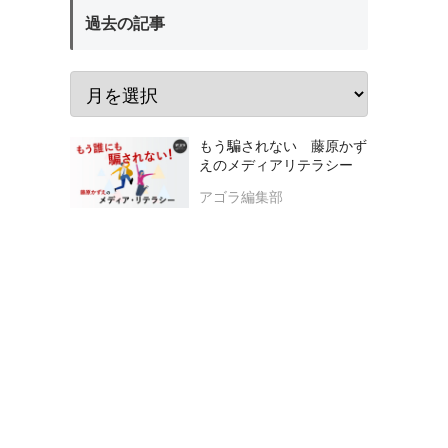
過去の記事
もう騙されない 藤原かず
えのメディアリテラシー
アゴラ編集部