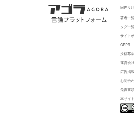
MEN
著者一
タグ一
サイト
GEPR
投稿募
運営会
広告掲
お問合
免責事
本サイ