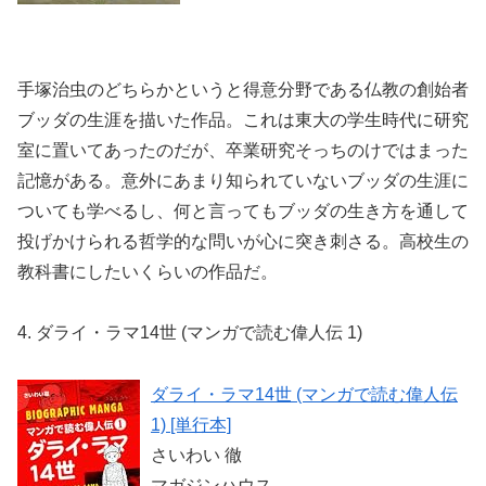
手塚治虫のどちらかというと得意分野である仏教の創始者
ブッダの生涯を描いた作品。これは東大の学生時代に研究
室に置いてあったのだが、卒業研究そっちのけではまった
記憶がある。意外にあまり知られていないブッダの生涯に
ついても学べるし、何と言ってもブッダの生き方を通して
投げかけられる哲学的な問いが心に突き刺さる。高校生の
教科書にしたいくらいの作品だ。
4. ダライ・ラマ14世 (マンガで読む偉人伝 1)
ダライ・ラマ14世 (マンガで読む偉人伝
1) [単行本]
さいわい 徹
マガジンハウス