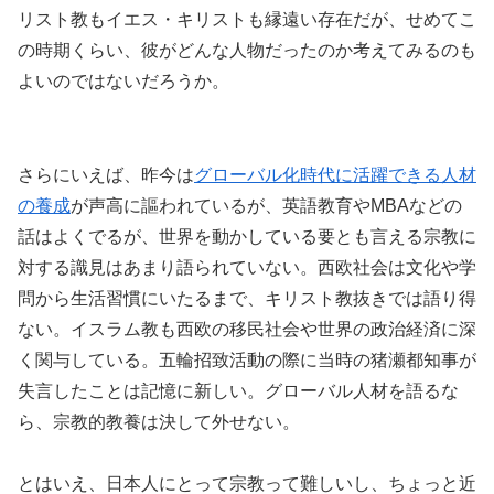
リスト教もイエス・キリストも縁遠い存在だが、せめてこ
の時期くらい、彼がどんな人物だったのか考えてみるのも
よいのではないだろうか。
さらにいえば、昨今は
グローバル化時代に活躍できる人材
の養成
が声高に謳われているが、英語教育やMBAなどの
話はよくでるが、世界を動かしている要とも言える宗教に
対する識見はあまり語られていない。西欧社会は文化や学
問から生活習慣にいたるまで、キリスト教抜きでは語り得
ない。イスラム教も西欧の移民社会や世界の政治経済に深
く関与している。五輪招致活動の際に当時の猪瀬都知事が
失言したことは記憶に新しい。グローバル人材を語るな
ら、宗教的教養は決して外せない。
とはいえ、日本人にとって宗教って難しいし、ちょっと近