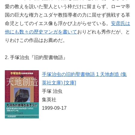
愛の教えを説いた聖人という枠だけに留まらず、ローマ帝
国の巨大な権力とユダヤ教指導者の力に屈せず挑戦する革
命児としてのイエス像も浮かび上がらせている。
安彦氏は
他にも数々の歴史マンガを書いて
おりどれも秀作だが、と
りわけこの作品はお薦めだ。
2. 手塚治虫『旧約聖書物語』
手塚治虫の旧約聖書物語 1 天地創造 (集
英社文庫) [文庫]
手塚 治虫
集英社
1999-09-17