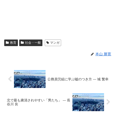
教育
社会・一般
マンガ
本山 勝寛
公務員労組に学ぶ嘘のつき方 --- 城 繁幸
北で最も粛清されやすい「男たち」 --- 長
谷川 良