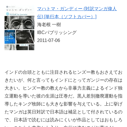
マハトマ・ガンディー (対訳マンガ偉人
伝) [単行本（ソフトカバー）]
海老根 一樹
IBCパブリッシング
2011-07-06
インドの台頭とともに注目されるヒンズー教もおさえてお
きたいが、何と言ってもインドにとってガンジーの存在は
大きい。ヒンズー教の教えから非暴力主義によるインド独
立運動を導いた彼の生涯は圧巻だ。黒人差別撤廃運動を指
導したキング牧師にも大きな影響を与えている。上に挙げ
たマンガは英日対訳で日本語は補足として付されているの
で、日本語で読むには読みにくいが作品としてはおもしろ