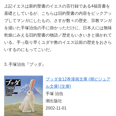
上記イエスは新約聖書のイエスの言行録である4福音書を
基礎としているが、こちらは旧約聖書の内容をピックアッ
プしてマンガにしたもの。さすが数々の歴史、宗教マンガ
を描いた手塚治虫の手に掛かっただけに、日本人には無味
乾燥にみえる旧約聖書の物語／歴史もいきいきと描かれて
いる。手っ取り早くユダヤ教のイエス以前の歴史をおさら
いするのにもってこいだ。
3. 手塚治虫『ブッダ』
ブッダ全12巻漫画文庫 (潮ビジュア
ル文庫) [文庫]
手塚 治虫
潮出版社
2002-11-01