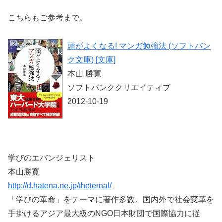
こちらもご参考まで。
頭がよくなる! マンガ勉強法 (ソフトバン
ク文庫) [文庫]
本山 勝寛
ソフトバンククリエイティブ
2012-10-19
学びのエバンジェリスト
本山勝寛
http://d.hatena.ne.jp/theternal/
「学びの革命」をテーマに著作多数。国内外で社会変革を
手掛けるアジア最大級のNGO日本財団で国際協力に従