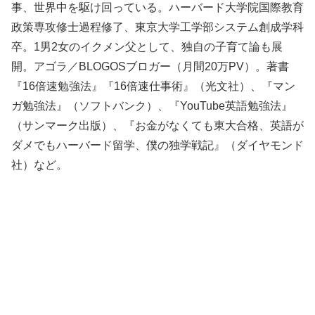
事、世界中を駆け回っている。ハーバード大学院国際教育
政策専攻修士過程修了、東京大学工学部システム創成学科
卒。1男2女のイクメン父として、独自の子育て論も展
開。アゴラ／BLOGOSブロガー（月間20万PV）。著書
『16倍速勉強法』『16倍速仕事術』（光文社）、『マン
ガ勉強法』（ソフトバンク）、『YouTube英語勉強法』
（サンマーク出版）、『お金がなくても東大合格、英語が
ダメでもハーバード留学、僕の独学戦記』（ダイヤモンド
社）など。