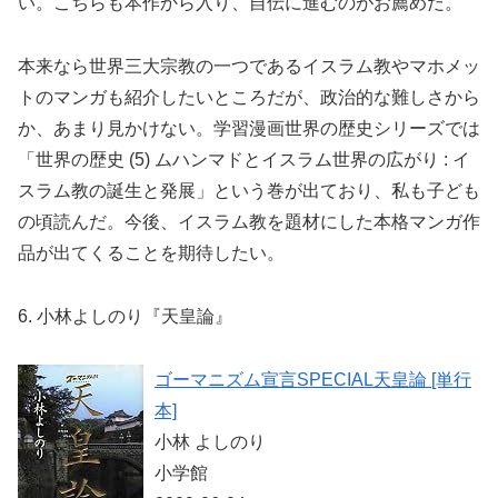
い。こちらも本作から入り、自伝に進むのがお薦めだ。
本来なら世界三大宗教の一つであるイスラム教やマホメッ
トのマンガも紹介したいところだが、政治的な難しさから
か、あまり見かけない。学習漫画世界の歴史シリーズでは
「世界の歴史 (5) ムハンマドとイスラム世界の広がり : イ
スラム教の誕生と発展」という巻が出ており、私も子ども
の頃読んだ。今後、イスラム教を題材にした本格マンガ作
品が出てくることを期待したい。
6. 小林よしのり『天皇論』
ゴーマニズム宣言SPECIAL天皇論 [単行
本]
小林 よしのり
小学館