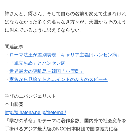
神さんと、谺さん、そして自らの名前を変えて生きなけれ
ばならなかった多くの名もなき方々が、天国からそのよう
に叫んでいるように思えてならない。
関連記事
・
ローマ法王が差別表現「キャリア主義はハンセン病」
・
「風立ちぬ」とハンセン病
・
世界最大の隔離島～韓国「小鹿島」
・
家族から見捨てられ…インドの友人のスピーチ
学びのエバンジェリスト
本山勝寛
http://d.hatena.ne.jp/theternal/
「学びの革命」をテーマに著作多数。国内外で社会変革を
手掛けるアジア最大級のNGO日本財団で国際協力に従