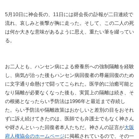
5月10日に神会長の、11日には谺会長の訃報が二日連続で
流れ、哀しみと衝撃が胸に走った。そして、この二人の死
は何か大きな意味があるように思え、重たい筆を綴ってい
る。
お二人とも、ハンセン病による療養所への強制隔離を経験
し、病気が治った後もハンセン病回復者の尊厳回復のため
に文字通り命懸けで闘ってこられた。医学的に治癒可能と
なり隔離が必要なくなった後も、実質上の隔離は続き、そ
の根拠となったらい予防法は1996年と最近まで存続し
た。らい予防法や隔離政策はおかしいと差別の目をおそれ
ずに訴え続けてきたのは、医師でも弁護士でもなく神さん
や谺さんといった回復者本人たちだ。神さんの証言が
大阪
府人権協会のホームページ
に掲載されているので、その一