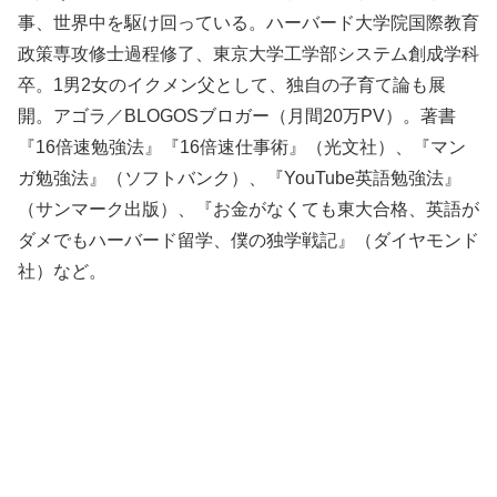
事、世界中を駆け回っている。ハーバード大学院国際教育
政策専攻修士過程修了、東京大学工学部システム創成学科
卒。1男2女のイクメン父として、独自の子育て論も展
開。アゴラ／BLOGOSブロガー（月間20万PV）。著書
『16倍速勉強法』『16倍速仕事術』（光文社）、『マン
ガ勉強法』（ソフトバンク）、『YouTube英語勉強法』
（サンマーク出版）、『お金がなくても東大合格、英語が
ダメでもハーバード留学、僕の独学戦記』（ダイヤモンド
社）など。