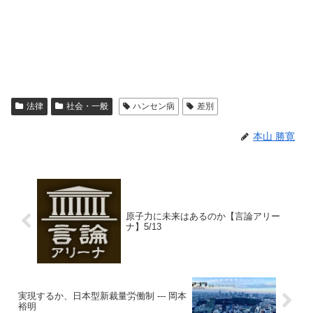
法律
社会・一般
ハンセン病
差別
本山 勝寛
原子力に未来はあるのか【言論アリー
ナ】5/13
実現するか、日本型新裁量労働制 --- 岡本
裕明