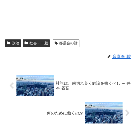
政治
社会・一般
都議会の話
音喜多 駿
社説は、歯切れ良く結論を書くべし --- 井
本 省吾
何のために働くのか