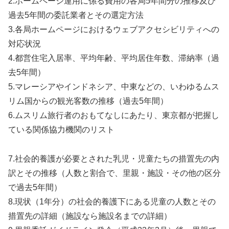
2.ホームページ運用に係る費用の各局5年間分の推移及び
過去5年間の委託業者とその選定方法
3.各局ホームページにおけるウェブアクセシビリティへの
対応状況
4.都営住宅入居率、平均年齢、平均居住年数、滞納率（過
去5年間）
5.マレーシアやインドネシア、中東などの、いわゆるムス
リム国からの観光客数の推移（過去5年間）
6.ムスリム旅行者のおもてなしにあたり、東京都が把握し
ている関係協力機関のリスト
7.社会的養護が必要とされた乳児・児童たちの措置先の内
訳とその推移（人数と割合で、里親・施設・その他の区分
で過去5年間）
8.現状（1年分）の社会的養護下にある児童の人数とその
措置先の詳細（施設なら施設名までの詳細）