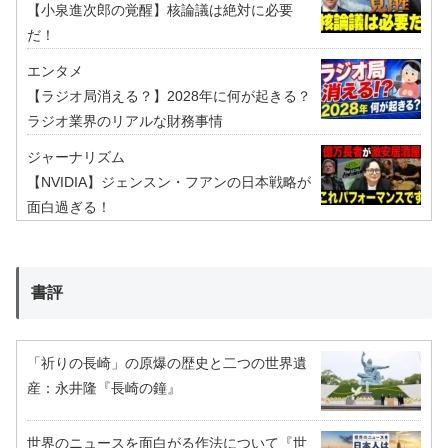
【小泉進次郎の覚醒】核論議は絶対に必要
だ！
エンタメ
【ラジオ局消える？】2028年に何が起きる？
ラジオ業界のリアルな財務事情
ジャーナリズム
【NVIDIA】ジェンスン・フアンの日本戦略が
面白過ぎる！
書評
「祈りの長崎」の原爆の歴史と二つの世界遺
産：永井隆『長崎の鐘』
世界のニュースを面白がる作法について『世