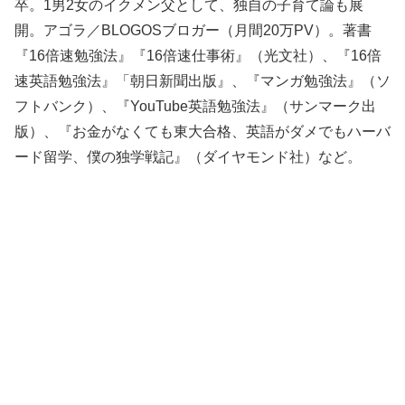
卒。1男2女のイクメン父として、独自の子育て論も展
開。アゴラ／BLOGOSブロガー（月間20万PV）。著書
『16倍速勉強法』『16倍速仕事術』（光文社）、『16倍
速英語勉強法』「朝日新聞出版』、『マンガ勉強法』（ソ
フトバンク）、『YouTube英語勉強法』（サンマーク出
版）、『お金がなくても東大合格、英語がダメでもハーバ
ード留学、僕の独学戦記』（ダイヤモンド社）など。