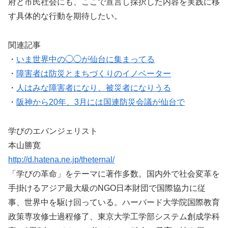
府と市民社会にも、ここで宣言し採択した内容を実践に移
す具体的な行動を期待したい。
関連記事
・
いま世界中の◯◯が仙台に集まってる
・
障害者は防災とまちづくりのイノベーター
・
人はみな障害者になり、被災者になりうる
・
阪神から20年、3月には国連防災会議が仙台で
学びのエバンジェリスト
本山勝寛
http://d.hatena.ne.jp/theternal/
「学びの革命」をテーマに著作多数。国内外で社会変革を
手掛けるアジア最大級のNGO日本財団で国際協力に従
事、世界中を駆け回っている。ハーバード大学院国際教育
政策専攻修士過程修了、東京大学工学部システム創成学科