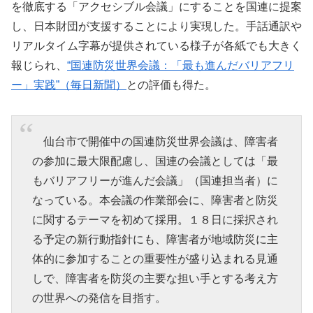
を徹底する「アクセシブル会議」にすることを国連に提案
し、日本財団が支援することにより実現した。手話通訳や
リアルタイム字幕が提供されている様子が各紙でも大きく
報じられ、
“国連防災世界会議：「最も進んだバリアフリ
ー」実践”（毎日新聞）
との評価も得た。
仙台市で開催中の国連防災世界会議は、障害者
の参加に最大限配慮し、国連の会議としては「最
もバリアフリーが進んだ会議」（国連担当者）に
なっている。本会議の作業部会に、障害者と防災
に関するテーマを初めて採用。１８日に採択され
る予定の新行動指針にも、障害者が地域防災に主
体的に参加することの重要性が盛り込まれる見通
しで、障害者を防災の主要な担い手とする考え方
の世界への発信を目指す。