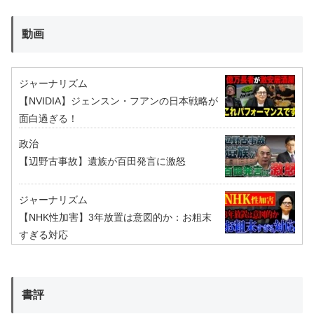
動画
ジャーナリズム
【NVIDIA】ジェンスン・フアンの日本戦略が
面白過ぎる！
政治
【辺野古事故】遺族が百田発言に激怒
ジャーナリズム
【NHK性加害】3年放置は意図的か：お粗末
すぎる対応
書評