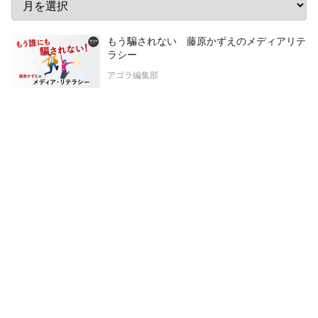
もう騙されない 藤原かずえのメディアリテ
ラシー
アゴラ編集部