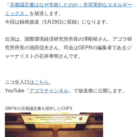
「
京都議定書はなぜ失敗したのか：非現実的なエネルギー
ミックス」
を放送します。
今回は録画放送（5月29日に収録）になります。
出演は、国際環境経済研究所所長の澤昭裕さん、アゴラ研
究所所長の池田信夫さん、司会はGEPRの編集者であるジ
ャーナリストの石井孝明さんです。
ニコ生入口は
こちら
。
YouTube「
アゴラチャンネル
」で放送後に公開します。
1997年の京都議定書を採択したCOP3