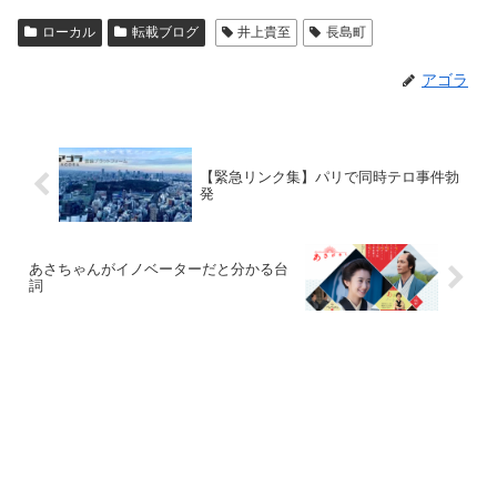
ローカル
転載ブログ
井上貴至
長島町
アゴラ
【緊急リンク集】パリで同時テロ事件勃
発
あさちゃんがイノベーターだと分かる台
詞