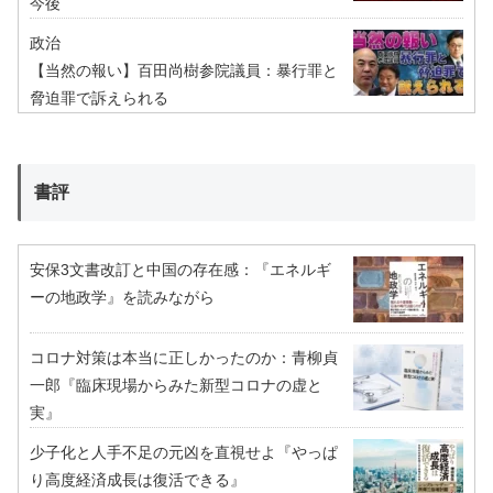
今後
政治
【当然の報い】百田尚樹参院議員：暴行罪と
脅迫罪で訴えられる
書評
安保3文書改訂と中国の存在感：『エネルギ
ーの地政学』を読みながら
コロナ対策は本当に正しかったのか：青柳貞
一郎『臨床現場からみた新型コロナの虚と
実』
少子化と人手不足の元凶を直視せよ『やっぱ
り高度経済成長は復活できる』