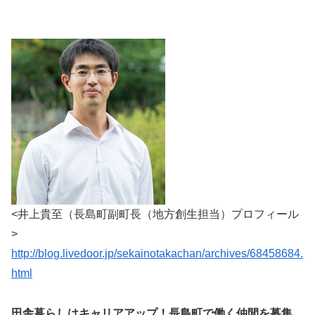
<井上貴至（長島町副町長（地方創生担当）プロフィール
>
http://blog.livedoor.jp/sekainotakachan/archives/68458684.
html
田舎暮らしはキャリアアップ！長島町で働く仲間を募集