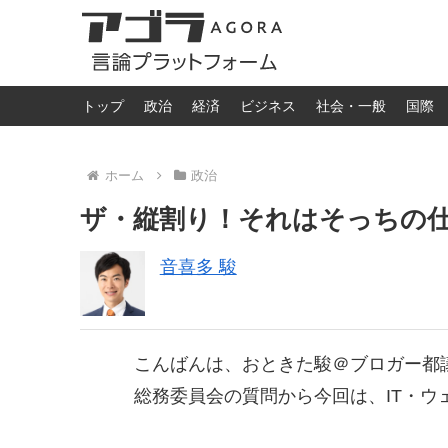
トップ
政治
経済
ビジネス
社会・一般
国際
ホーム
政治
ザ・縦割り！それはそっちの
音喜多 駿
こんばんは、おときた駿＠ブロガー都
総務委員会の質問から今回は、IT・ウ