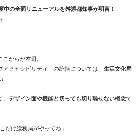
年度中の全面リニューアルを舛添都知事が明言！
/
ここからが本題。
ブアクセシビリティ」の統括については、
生活文化局
ね。
て、
デザイン面や機能と切っても切り離せない概念
で
そこだけ総務局がやってね」