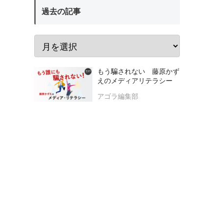
過去の記事
もう騙されない 藤原かず
えのメディアリテラシー
アゴラ編集部