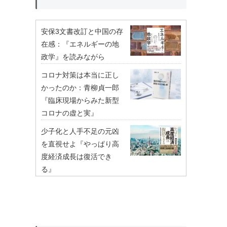
安保3文書改訂と中国の存
在感：『エネルギーの地
政学』を読みながら
コロナ対策は本当に正し
かったのか：青柳貞一郎
『臨床現場からみた新型
コロナの虚と実』
少子化と人手不足の元凶
を直視せよ『やっぱり高
度経済成長は復活でき
る』