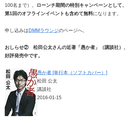
100名まで）。
ローンチ期間の特別キャンペーンとして、
第1回のオフラインイベントも含めて無料
になります。
申し込みは
DMMラウンジ
のページへ。
おしらせ② 松田公太さんの近著「愚か者」（講談社）、
好評発売中です。
愚か者 [単行本（ソフトカバー）]
松田 公太
講談社
2016-01-15