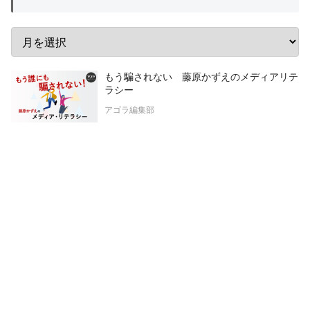
もう騙されない 藤原かずえのメディアリテ
ラシー
アゴラ編集部