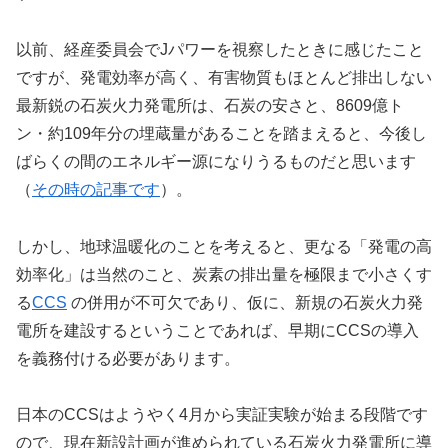
以前、経産委員会でJパワーを視察したときに感じたこと
ですが、発電効率が高く、有害物質もほとんど排出しない
最新鋭の石炭火力発電所は、石炭の安さと、8609億ト
ン・約109年分の埋蔵量があることを踏まえると、今後し
ばらくの間のエネルギー源になりうるものだと思います
（
その時の記事です
）。
しかし、地球温暖化のことを考えると、更なる「発電の高
効率化」は当然のこと、炭素の排出量を極限まで小さくす
る
CCS
の併用が不可欠であり、仮に、新規の石炭火力発
電所を建設するということであれば、早期にCCSの導入
を義務付ける必要があります。
日本のCCSはようやく4月から実証実験が始まる段階です
ので、現在新設計画が進められている石炭火力発電所に導