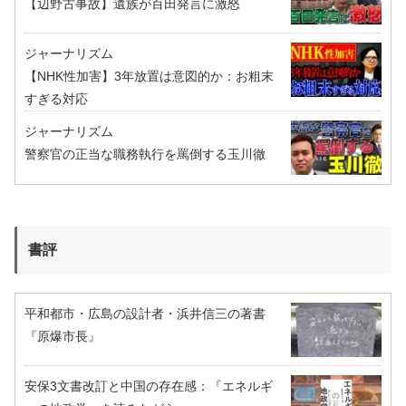
【辺野古事故】遺族が百田発言に激怒
ジャーナリズム
【NHK性加害】3年放置は意図的か：お粗末
すぎる対応
ジャーナリズム
警察官の正当な職務執行を罵倒する玉川徹
書評
平和都市・広島の設計者・浜井信三の著書
『原爆市長』
安保3文書改訂と中国の存在感：『エネルギ