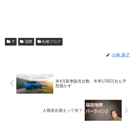
IT
国際
転載ブログ
小林 恭子
米4月新車販売台数、年率1700万台も予
想届かず
人権派弁護士って何？