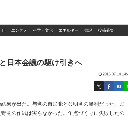
IT
エンタメ
科学・文化
エネルギー
書評
投稿募集
と日本会議の駆け引きへ
2016.07.14 14:
の結果が出た。与党の自民党と公明党の勝利だった。民
た野党の作戦は実らなかった。争点づくりに失敗したの