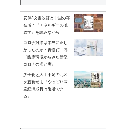
安保3文書改訂と中国の存
在感：『エネルギーの地
政学』を読みながら
コロナ対策は本当に正し
かったのか：青柳貞一郎
『臨床現場からみた新型
コロナの虚と実』
少子化と人手不足の元凶
を直視せよ『やっぱり高
度経済成長は復活でき
る』