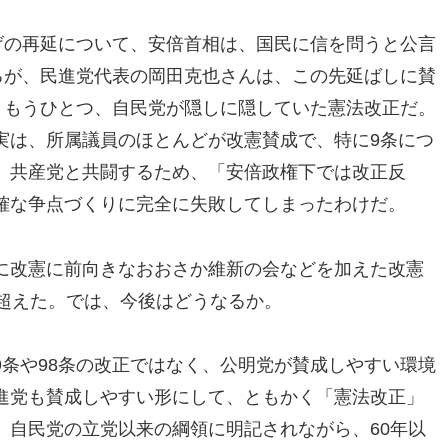
げの再延について、安倍首相は、国民に信を問うと公言
ろが、民進党代表の岡田克也さんは、この先延ばしに賛
。もうひとつ、自民党が隠しに隠していた憲法改正だ。
実は、所属議員のほとんどが改憲賛成で、特に9条につ
、共産党と共闘するため、「安倍政権下では改正反
確な争点づくりに完全に失敗してしまったわけだ。
に改憲に前向きなおおさか維新の会などを加えた改憲
を超えた。では、今後はどうなるか。
条や98条の改正ではなく、公明党が賛成しやすい環境
進党も賛成しやすい形にして、ともかく「憲法改正」
、自民党の立党以来の綱領に明記されながら、60年以