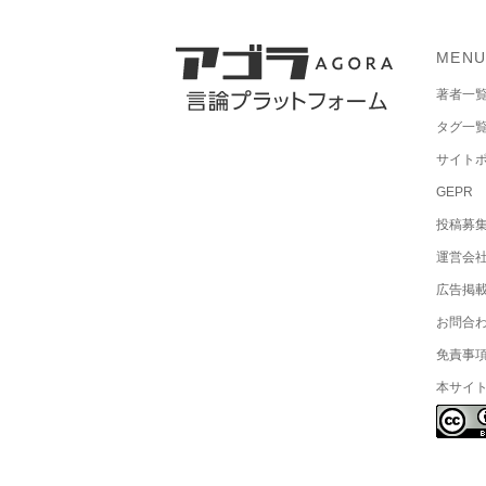
MEN
著者一
タグ一
サイト
GEPR
投稿募
運営会
広告掲
お問合
免責事
本サイ