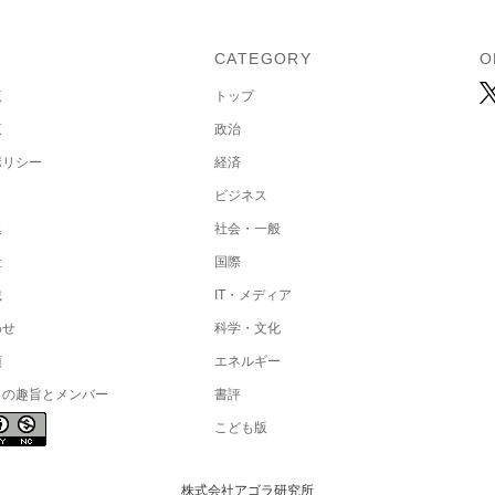
U
CATEGORY
O
覧
トップ
覧
政治
ポリシー
経済
ビジネス
集
社会・一般
社
国際
載
IT・メディア
わせ
科学・文化
項
エネルギー
トの趣旨とメンバー
書評
こども版
株式会社アゴラ研究所