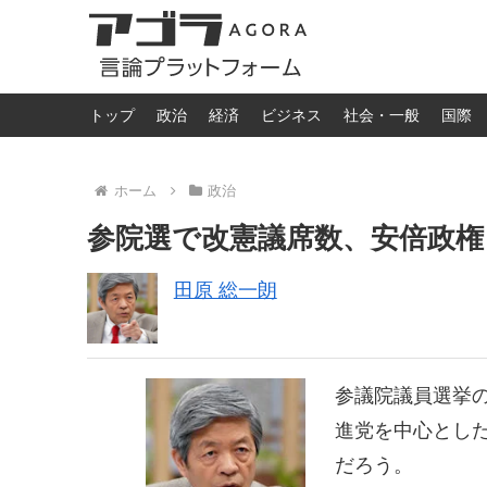
トップ
政治
経済
ビジネス
社会・一般
国際
ホーム
政治
参院選で改憲議席数、安倍政権
田原 総一朗
参議院議員選挙
進党を中心とし
だろう。