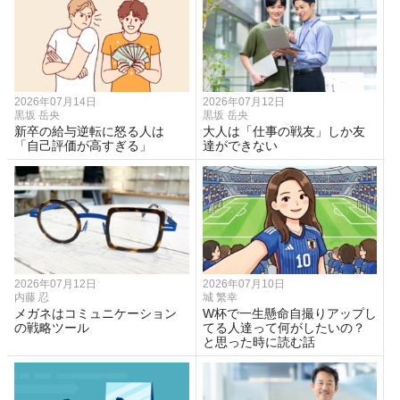
2026年07月14日
2026年07月12日
黒坂 岳央
黒坂 岳央
新卒の給与逆転に怒る人は
大人は「仕事の戦友」しか友
「自己評価が高すぎる」
達ができない
2026年07月12日
2026年07月10日
内藤 忍
城 繁幸
メガネはコミュニケーション
W杯で一生懸命自撮りアップし
の戦略ツール
てる人達って何がしたいの？
と思った時に読む話