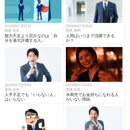
2026年07月07日
2026年07月05日
黒坂 岳央
岡本 裕明
能力不足より厄介なのは「自
人間はいつまで活躍できる
分を過大評価する人」
か？
2026年07月05日
2026年07月04日
黒坂 岳央
黒坂 岳央
人手不足でも「いらない人」
水商売でお金持ちになれる人
はいらない
がいない理由