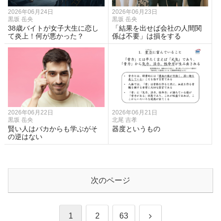
2026年06月24日
2026年06月23日
黒坂 岳央
黒坂 岳央
38歳バイトが女子大生に恋し
「結果を出せば会社の人間関
て炎上！何が悪かった？
係は不要」は損をする
2026年06月22日
2026年06月21日
黒坂 岳央
北尾 吉孝
賢い人はバカからも学ぶがそ
器度というもの
の逆はない
次のページ
次
1
2
63