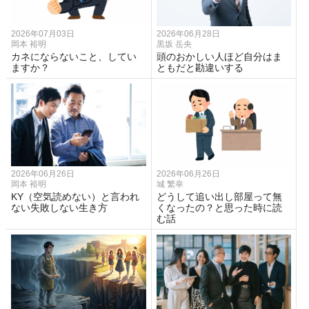
2026年07月03日
2026年06月28日
岡本 裕明
黒坂 岳央
カネにならないこと、してい
頭のおかしい人ほど自分はま
ますか？
ともだと勘違いする
2026年06月26日
2026年06月26日
岡本 裕明
城 繁幸
KY（空気読めない）と言われ
どうして追い出し部屋って無
ない失敗しない生き方
くなったの？と思った時に読
む話