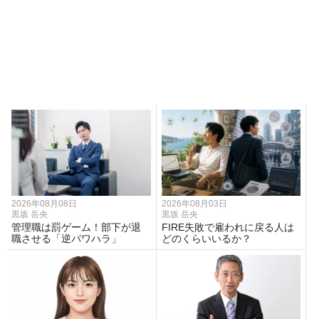
2026年08月08日
2026年08月03日
黒坂 岳央
黒坂 岳央
管理職は罰ゲーム！部下が退
FIRE失敗で雇われに戻る人は
職させる「逆パワハラ」
どのくらいいるか？