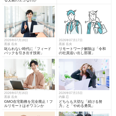
る父親のエゴなのか
2026年07月18日
2026年07月17日
黒坂 岳央
黒坂 岳央
叱られない時代に「フィード
リモートワーク解除は「令和
バックを引き出す技術」
の社員追い出し部屋」
2026年07月16日
2026年07月15日
黒坂 岳央
内藤 忍
GMO在宅勤務を完全廃止！フ
どちらも大切な「続ける努
ルリモートはオワコンか
力」と「やめる勇気」