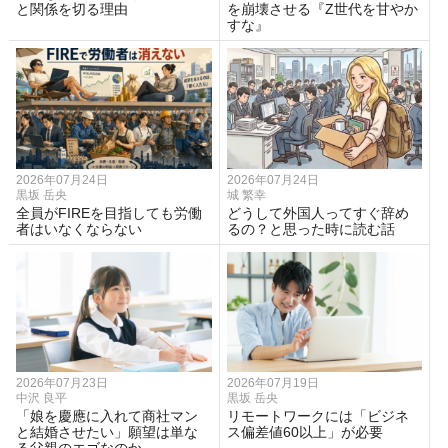
と関係を切る理由
を崩壊させる『Z世代を甘やか
すな』
2026年07月24日
2026年07月24日
黒坂 岳央
城 繁幸
全員がFIREを目指しても労働
どうして外国人ってすぐ辞め
者はいなくならない
るの？と思った時に読む話
2026年07月23日
2026年07月19日
中沢 良平
黒坂 岳央
「娘を慶應に入れて商社マン
リモートワークには「ビジネ
と結婚させたい」願望は単な
ス偏差値60以上」が必要