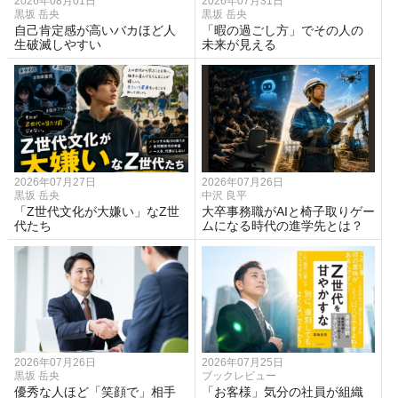
2026年08月01日
2026年07月31日
黒坂 岳央
黒坂 岳央
自己肯定感が高いバカほど人
「暇の過ごし方」でその人の
生破滅しやすい
未来が見える
2026年07月27日
2026年07月26日
黒坂 岳央
中沢 良平
「Z世代文化が大嫌い」なZ世
大卒事務職がAIと椅子取りゲー
代たち
ムになる時代の進学先とは？
2026年07月26日
2026年07月25日
黒坂 岳央
ブックレビュー
優秀な人ほど「笑顔で」相手
「お客様」気分の社員が組織