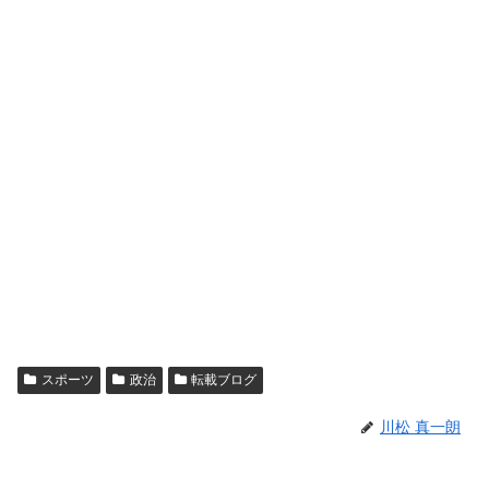
スポーツ
政治
転載ブログ
川松 真一朗