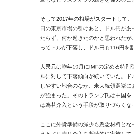
そして2017年の相場がスタートして
日の東京市場の引けあと、ドル円があっ
たらず、何か起きたのかと思われたが
ってドルが下落し、ドル円も116円を
人民元は昨年10月にIMFの定める特
ルに対して下落傾向が続いていた。ドル
しやすい地合のなか、米大統領選挙に
が強まった。そのトランプ氏は中国を
は為替介入という手段が取りづらくな
ここに外貨準備の減少も懸念材料とな
うとドル売り介入を断続的に実施してきた