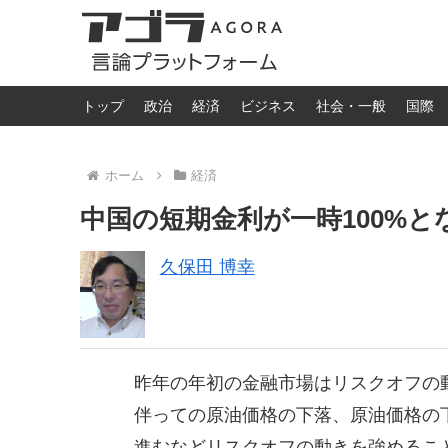
トップ
政治
経済
ビジネス
社会・一般
国際
ホーム
経済
中国の短期金利が一時100%と
久保田 博幸
昨年の年初の金融市場はリスクオフの
伴っての原油価格の下落、原油価格の
進むなどリスクオフの動きを強めるこ