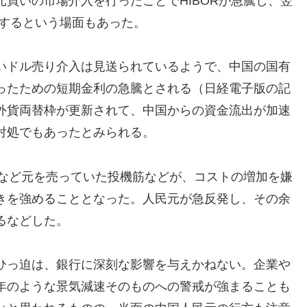
買いの市場介入を行ったことでHIBORが急騰し、翌
上昇するという場面もあった。
いドル売り介入は見送られているようで、中国の国有
ったための短期金利の急騰とされる（日経電子版の記
外貨両替枠が更新されて、中国からの資金流出が加速
対処でもあったとみられる。
ドなど元を売っていた投機筋などが、コストの増加を嫌
きを強めることとなった。人民元が急反発し、その余
するなどした。
ひっ迫は、銀行に深刻な影響を与えかねない。企業や
年のような景気減速そのものへの警戒が強まることも