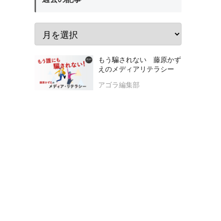
もう騙されない 藤原かず
えのメディアリテラシー
アゴラ編集部