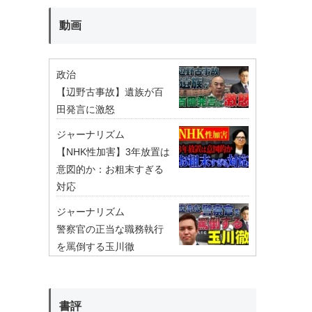
動画
政治
【辺野古事故】遺族が百
田発言に激怒
ジャーナリズム
【NHK性加害】3年放置は
意図的か：お粗末すぎる
対応
ジャーナリズム
警察官の正当な職務執行
を罵倒する玉川徹
書評