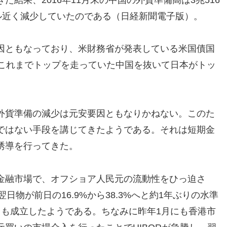
ル近く減少していたのである（日経新聞電子版）。
因ともなっており、米財務省が発表している米国債国
、これまでトップを走っていた中国を抜いて日本がトッ
外貨準備の減少は元安要因ともなりかねない。このた
ではない手段を講じてきたようである。それは短期金
誘導を行ってきた。
金融市場で、オフショア人民元の流動性をひっ迫さ
日物が前日の16.9%から38.3%へと約1年ぶりの水準
引も成立したようである。ちなみに昨年1月にも香港市