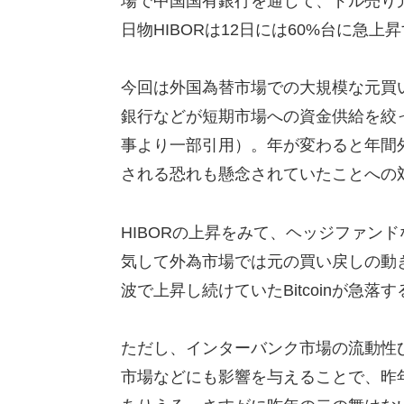
場で中国国有銀行を通じて、ドル売り元
日物HIBORは12日には60%台に急
今回は外国為替市場での大規模な元買
銀行などが短期市場への資金供給を絞
事より一部引用）。年が変わると年間
される恐れも懸念されていたことへの
HIBORの上昇をみて、ヘッジファン
気して外為市場では元の買い戻しの動
波で上昇し続けていたBitcoinが急落
ただし、インターバンク市場の流動性
市場などにも影響を与えることで、昨