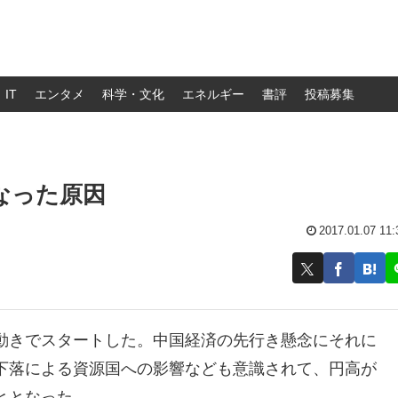
IT
エンタメ
科学・文化
エネルギー
書評
投稿募集
なった原因
2017.01.07 11:
動きでスタートした。中国経済の先行き懸念にそれに
下落による資源国への影響なども意識されて、円高が
ととなった。