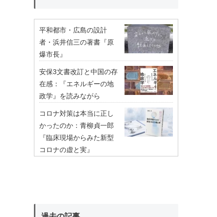
平和都市・広島の設計
者・浜井信三の著書『原
爆市長』
安保3文書改訂と中国の存
在感：『エネルギーの地
政学』を読みながら
コロナ対策は本当に正し
かったのか：青柳貞一郎
『臨床現場からみた新型
コロナの虚と実』
過去の記事