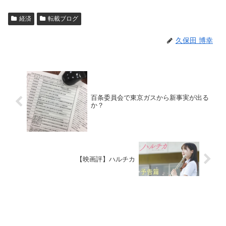
経済
転載ブログ
久保田 博幸
百条委員会で東京ガスから新事実が出る
か？
【映画評】ハルチカ