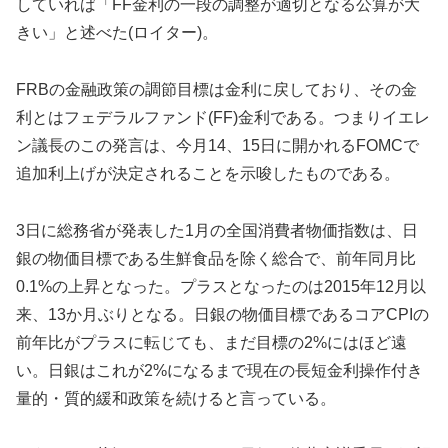
していれば「FF金利の一段の調整が適切となる公算が大
きい」と述べた(ロイター)。
FRBの金融政策の調節目標は金利に戻しており、その金
利とはフェデラルファンド(FF)金利である。つまりイエレ
ン議長のこの発言は、今月14、15日に開かれるFOMCで
追加利上げが決定されることを示唆したものである。
3日に総務省が発表した1月の全国消費者物価指数は、日
銀の物価目標である生鮮食品を除く総合で、前年同月比
0.1%の上昇となった。プラスとなったのは2015年12月以
来、13か月ぶりとなる。日銀の物価目標であるコアCPIの
前年比がプラスに転じても、まだ目標の2%にはほど遠
い。日銀はこれが2%になるまで現在の長短金利操作付き
量的・質的緩和政策を続けると言っている。