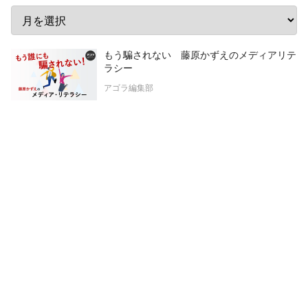
もう騙されない 藤原かずえのメディアリテ
ラシー
アゴラ編集部