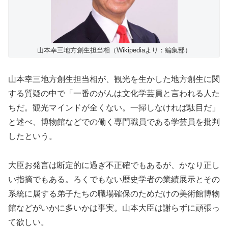
山本幸三地方創生担当相（Wikipediaより：編集部）
山本幸三地方創生担当相が、観光を生かした地方創生に関
する質疑の中で「一番のがんは文化学芸員と言われる人た
ちだ。観光マインドが全くない。一掃しなければ駄目だ」
と述べ、博物館などでの働く専門職員である学芸員を批判
したという。
大臣お発言は断定的に過ぎ不正確でもあるが、かなり正し
い指摘でもある。ろくでもない歴史学者の業績展示とその
系統に属する弟子たちの職場確保のためだけの美術館博物
館などがいかに多いかは事実。山本大臣は謝らずに頑張っ
て欲しい。