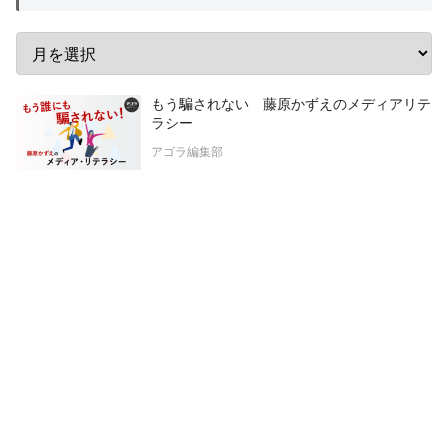
もう騙されない 藤原かずえのメディアリテ
ラシー
アゴラ編集部