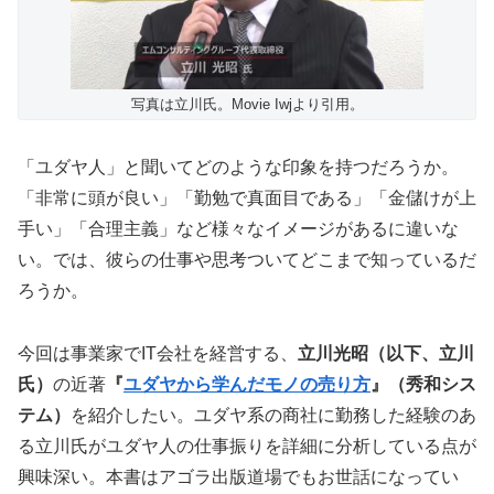
写真は立川氏。Movie Iwjより引用。
「ユダヤ人」と聞いてどのような印象を持つだろうか。
「非常に頭が良い」「勤勉で真面目である」「金儲けが上
手い」「合理主義」など様々なイメージがあるに違いな
い。では、彼らの仕事や思考ついてどこまで知っているだ
ろうか。
今回は事業家でIT会社を経営する、
立川光昭（以下、立川
氏）
の近著
『
ユダヤから学んだモノの売り方
』（秀和シス
テム）
を紹介したい。ユダヤ系の商社に勤務した経験のあ
る立川氏がユダヤ人の仕事振りを詳細に分析している点が
興味深い。本書はアゴラ出版道場でもお世話になってい