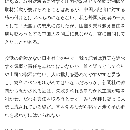
にある。取材対象者に対する圧力や記者ビザ発給の制限で
取材活動が妨げられることはあるが、中国人記者に対する
締め付けとは比べものにならない。私も外国人記者の一人
として「天国」の恩恵に浴したが、困難を乗り越え自由を
勝ち取ろうとする中国人を間近に見ながら、常に自問して
きたことがある。
投獄の危険がない日本社会の中で、我々記者は真実を追求
する気概と責任を忘れてはいないか。唯々諾々として会社
や上司の指示に従い、人の批判を恐れてやすやすと妥協
し、簡単にペンをゆがめてはいないだろうか。新聞社の仲
間から聞かされる話は、失敗を恐れる事なかれ主義が幅を
利かせ、だれも責任を取ろうとせず、みなが押し黙って大
勢に流されている姿だ。草を食みながら黙々と歩く羊の群
れを思わずにはいられない。