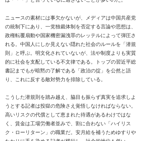
ニュースの素材には事欠かないが、メディアは中国共産党
の統制下にあり、一党独裁体制を否定する言論や思想は、
政権転覆扇動や国家機密漏洩罪のレッテルによって弾圧さ
れる。中国人にしか見えない隠れた社会のルールを「潜規
則」と呼ぶ。明文化されていないが、法や制度よりも実質
的に社会を支配している不文律である。トップの習近平総
書記までもが暗黙の了解である「政治の掟」を公然と語
り、これに反する敵対勢力を排除している。
こうした潜規則を踏み越え、脇目も振らず真実を追求しよ
うとする記者は投獄の危険さえ覚悟しなければならない。
高いリスクの代償として恵まれた待遇があるわけではな
く、賃金は工場労働者並みで、割に合わない「ハイリス
ク・ローリターン」の職業だ。安月給を補うためゆすりや