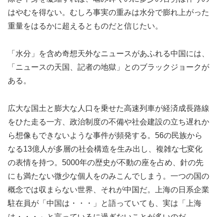
はやむを得ない。むしろ事実の重みは水分で膨れ上がった
重量をはるかに超えるとものだと信じたい。
「水分」を含め奇想天外なニュースがあふれる中国には、
「ニュースの天国、記者の地獄」とのブラックジョークが
ある。
広大な国土と膨大な人口を乗せた高速列車が経済成長路線
をひた走る一方、政治制度の不備や社会建設の立ち遅れか
ら想像もできないような事件が頻発する。56の民族から
なる13億人が多層の社会構造を生み出し、複雑な七変化
の表情を持つ。5000年の歴史が不動の座を占め、針の先
にも満たない微少な個人をのみこんでしまう。一つの国の
概念では収まらない世界、それが中国だ。上海の日系企業
駐在員が「中国は・・・」と語っていても、実は「上海
は・・・」と言っているに過ぎないことが多いのだ。