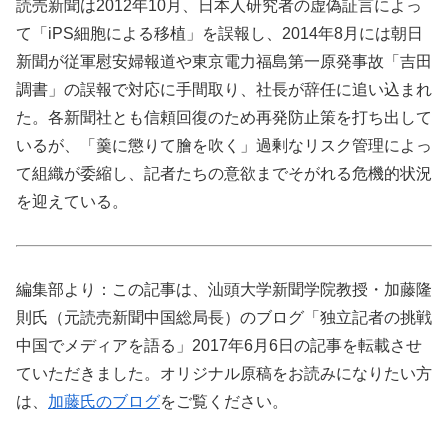
読売新聞は2012年10月、日本人研究者の虚偽証言によっ
て「iPS細胞による移植」を誤報し、2014年8月には朝日
新聞が従軍慰安婦報道や東京電力福島第一原発事故「吉田
調書」の誤報で対応に手間取り、社長が辞任に追い込まれ
た。各新聞社とも信頼回復のため再発防止策を打ち出して
いるが、「羹に懲りて膾を吹く」過剰なリスク管理によっ
て組織が委縮し、記者たちの意欲までそがれる危機的状況
を迎えている。
編集部より：この記事は、汕頭大学新聞学院教授・加藤隆
則氏（元読売新聞中国総局長）のブログ「独立記者の挑戦
中国でメディアを語る」2017年6月6日の記事を転載させ
ていただきました。オリジナル原稿をお読みになりたい方
は、
加藤氏のブログ
をご覧ください。