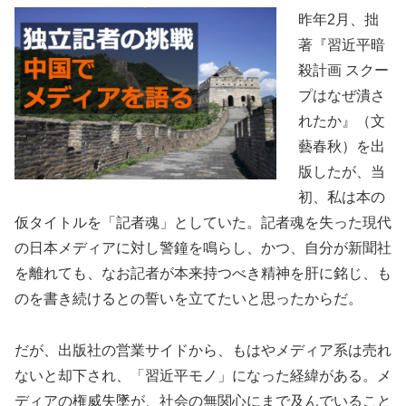
昨年2月、拙
著『習近平暗
殺計画 スクー
プはなぜ潰さ
れたか』（文
藝春秋）を出
版したが、当
初、私は本の
仮タイトルを「記者魂」としていた。記者魂を失った現代
の日本メディアに対し警鐘を鳴らし、かつ、自分が新聞社
を離れても、なお記者が本来持つべき精神を肝に銘じ、も
のを書き続けるとの誓いを立てたいと思ったからだ。
だが、出版社の営業サイドから、もはやメディア系は売れ
ないと却下され、「習近平モノ」になった経緯がある。メ
ディアの権威失墜が、社会の無関心にまで及んでいること