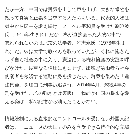
だが一方、中国では勇気を出して声を上げ、大きな犠牲を
払って真実と正義を追求する人たちもいる。代表的人物は
獄中から民主を訴え続け、ノーベル平和賞を受けた劉暁波
氏（1955年生まれ）だが、私が直接会った人物の中で、
忘れられないのは北京の法学者、許志永氏（1973年生ま
れ）だ。彼は大学で教べんを取っていたが、それに飽きた
らず自ら社会の中に入り、憲法による権利擁護の実践を呼
びかけた。度重なる弾圧にも屈せず、出稼ぎ労働者ら社会
的弱者を救済する運動に身を投じたが、群衆を集めた「違
法集会」を理由に刑事訴追され、2014年4月、懲役4年の
刑を受けた。芯の強さとは裏腹に、物静かに国の将来を憂
える姿は、私の記憶から消えたことがない。
情報統制による直接的なコントロールを受けない外国人記
者は、「ニュースの天国」のみを享受できる特権的な立場