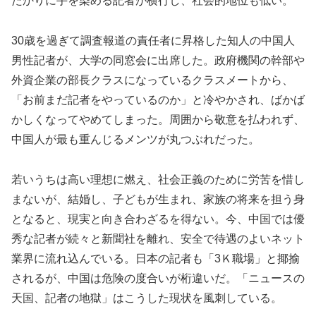
たかりに手を染める記者が横行し、社会的地位も低い。
30歳を過ぎて調査報道の責任者に昇格した知人の中国人
男性記者が、大学の同窓会に出席した。政府機関の幹部や
外資企業の部長クラスになっているクラスメートから、
「お前まだ記者をやっているのか」と冷やかされ、ばかば
かしくなってやめてしまった。周囲から敬意を払われず、
中国人が最も重んじるメンツが丸つぶれだった。
若いうちは高い理想に燃え、社会正義のために労苦を惜し
まないが、結婚し、子どもが生まれ、家族の将来を担う身
となると、現実と向き合わざるを得ない。今、中国では優
秀な記者が続々と新聞社を離れ、安全で待遇のよいネット
業界に流れ込んでいる。日本の記者も「3Ｋ職場」と揶揄
されるが、中国は危険の度合いが桁違いだ。「ニュースの
天国、記者の地獄」はこうした現状を風刺している。