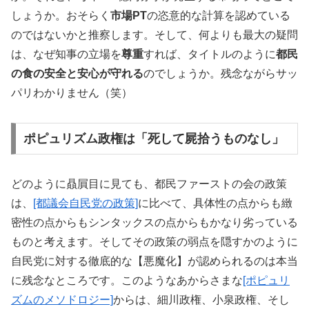
しょうか。おそらく
市場PT
の恣意的な計算を認めている
のではないかと推察します。そして、何よりも最大の疑問
は、なぜ知事の立場を
尊重
すれば、タイトルのように
都民
の食の安全と安心が守れる
のでしょうか。残念ながらサッ
パリわかりません（笑）
ポピュリズム政権は「死して屍拾うものなし」
どのように贔屓目に見ても、都民ファーストの会の政策
は、
[都議会自民党の政策]
に比べて、具体性の点からも緻
密性の点からもシンタックスの点からもかなり劣っている
ものと考えます。そしてその政策の弱点を隠すかのように
自民党に対する徹底的な【悪魔化】が認められるのは本当
に残念なところです。このようなあからさまな
[ポピュリ
ズムのメソドロジー]
からは、細川政権、小泉政権、そし