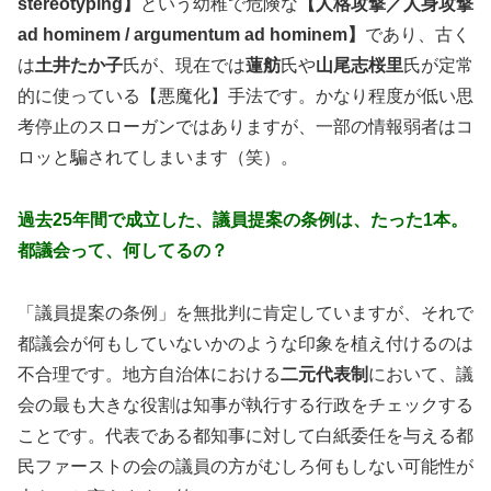
stereotyping】
という幼稚で危険な
【人格攻撃／人身攻撃
ad hominem / argumentum ad hominem】
であり、古く
は
土井たか子
氏が、現在では
蓮舫
氏や
山尾志桜里
氏が定常
的に使っている【悪魔化】手法です。かなり程度が低い思
考停止のスローガンではありますが、一部の情報弱者はコ
ロッと騙されてしまいます（笑）。
過去25年間で成立した、議員提案の条例は、たった1本。
都議会って、何してるの？
「議員提案の条例」を無批判に肯定していますが、それで
都議会が何もしていないかのような印象を植え付けるのは
不合理です。地方自治体における
二元代表制
において、議
会の最も大きな役割は知事が執行する行政をチェックする
ことです。代表である都知事に対して白紙委任を与える都
民ファーストの会の議員の方がむしろ何もしない可能性が