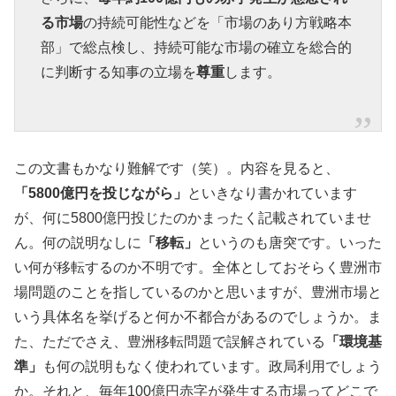
る市場
の持続可能性などを「市場のあり方戦略本
部」で総点検し、持続可能な市場の確立を総合的
に判断する知事の立場を
尊重
します。
この文書もかなり難解です（笑）。内容を見ると、
「5800億円を投じながら」
といきなり書かれています
が、何に5800億円投じたのかまったく記載されていませ
ん。何の説明なしに
「移転」
というのも唐突です。いった
い何が移転するのか不明です。全体としておそらく豊洲市
場問題のことを指しているのかと思いますが、豊洲市場と
いう具体名を挙げると何か不都合があるのでしょうか。ま
た、ただでさえ、豊洲移転問題で誤解されている
「環境基
準」
も何の説明もなく使われています。政局利用でしょう
か。それと、毎年100億円赤字が発生する市場ってどこで