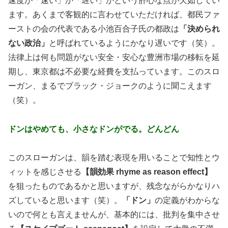
速度が「速い」か「遅い」かという肝心な点が欠如してい
ます。あくまで客観的に言わせていただければ、都民ファ
ーストの会の代表である小池百合子氏の都政は
「決められ
ない政治」
と呼ばれているようにかなり遅いです（笑）。
法律上は何も問題がない安全・安心な豊洲市場の移転を延
期し、東京都は不必要な経費を支払っています。このスロ
ーガン、まるでブラック・ジョークのように聞こえます
（笑）。
ドンはやめても、小さなドンがでる。どんどん
このスローガンは、韻を踏む表現を用いることで知性とウ
ィットを感じさせる
【韻効果 rhyme as reason effect】
を狙ったものであるかと思いますが、残念ながらかなりハ
ズしていると思います（笑）。
「ドン」
の定義がわからな
いので何とも言えませんが、基本的には、批判を集中させ