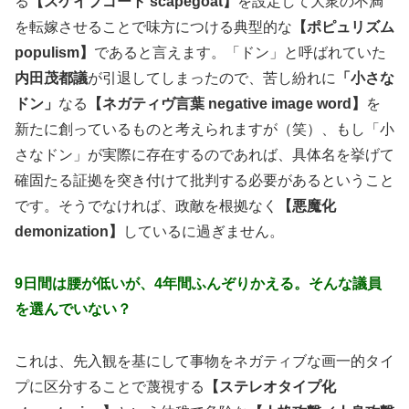
る
【スケイプゴート scapegoat】
を設定して大衆の不満
を転嫁させることで味方につける典型的な
【ポピュリズム
populism】
であると言えます。「ドン」と呼ばれていた
内田茂都議
が引退してしまったので、苦し紛れに
「小さな
ドン」
なる
【ネガティヴ言葉 negative image word】
を
新たに創っているものと考えられますが（笑）、もし「小
さなドン」が実際に存在するのであれば、具体名を挙げて
確固たる証拠を突き付けて批判する必要があるということ
です。そうでなければ、政敵を根拠なく
【悪魔化
demonization】
しているに過ぎません。
9日間は腰が低いが、4年間ふんぞりかえる。そんな議員
を選んでいない？
これは、先入観を基にして事物をネガティブな画一的タイ
プに区分することで蔑視する
【ステレオタイプ化