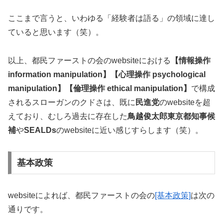
ここまで言うと、いわゆる「経験者は語る」の領域に達し
ていると思います（笑）。
以上、都民ファーストの会のwebsiteにおける
【情報操作
information manipulation】【心理操作 psychological
manipulation】【倫理操作 ethical manipulation】
で構成
されるスローガンのクドさは、既に
民進党
のwebsiteを超
えており、むしろ過去に存在した
鳥越俊太郎東京都知事候
補
や
SEALDs
のwebsiteに近い感じすらします（笑）。
基本政策
websiteによれば、都民ファーストの会の
[基本政策]
は次の
通りです。