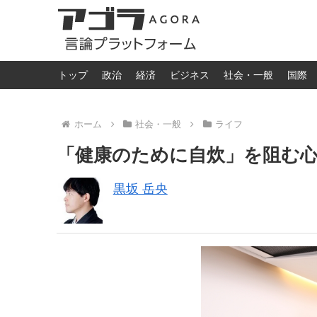
トップ
政治
経済
ビジネス
社会・一般
国際
ホーム
社会・一般
ライフ
「健康のために自炊」を阻む
黒坂 岳央