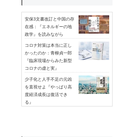
安保3文書改訂と中国の存
在感：『エネルギーの地
政学』を読みながら
コロナ対策は本当に正し
かったのか：青柳貞一郎
『臨床現場からみた新型
コロナの虚と実』
少子化と人手不足の元凶
を直視せよ『やっぱり高
度経済成長は復活でき
る』