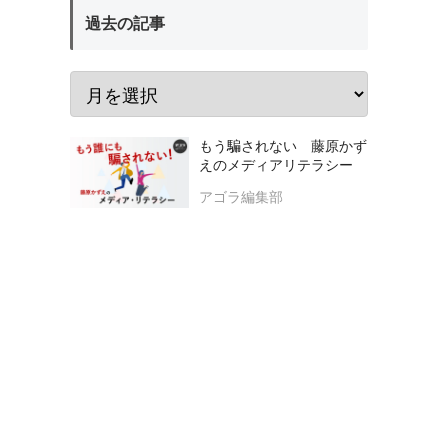
過去の記事
もう騙されない 藤原かず
えのメディアリテラシー
アゴラ編集部