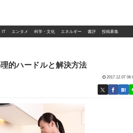
IT
エンタメ
科学・文化
エネルギー
書評
投稿募集
心理的ハードルと解決方法
2017.12.07 06: