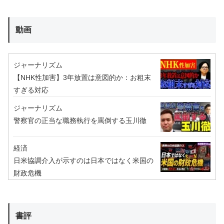
動画
ジャーナリズム
【NHK性加害】3年放置は意図的か：お粗末
すぎる対応
ジャーナリズム
警察官の正当な職務執行を罵倒する玉川徹
経済
日米協調介入が示すのは日本ではなく米国の
財政危機
書評