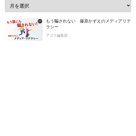
もう騙されない 藤原かずえのメディアリテ
ラシー
アゴラ編集部