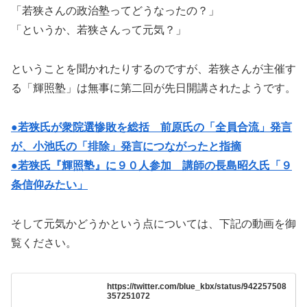
「若狭さんの政治塾ってどうなったの？」
「というか、若狭さんって元気？」
ということを聞かれたりするのですが、若狭さんが主催す
る「輝照塾」は無事に第二回が先日開講されたようです。
●若狭氏が衆院選惨敗を総括 前原氏の「全員合流」発言
が、小池氏の「排除」発言につながったと指摘
●若狭氏『輝照塾』に９０人参加 講師の長島昭久氏「９
条信仰みたい」
そして元気かどうかという点については、下記の動画を御
覧ください。
https://twitter.com/blue_kbx/status/942257508
357251072