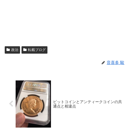
政治
転載ブログ
音喜多 駿
ビットコインとアンティークコインの共
通点と相違点