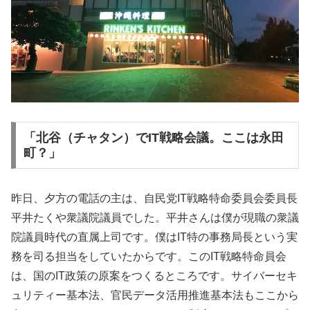
「北谷（チャタン）でIT戦略会議。ここは永田
町？」
昨日、夕方の電話の主は、自民党IT戦略特命委員会委員長
平井たくや衆議院議員でした。平井さんは僕が現職の衆議
院議員時代の直属上司です。僕はIT特の事務局長という実
務を司る担当をしていたからです。このIT戦略特命員会
は、国のIT政策の原案をつくるところです。サイバーセキ
ュリティー基本法、官民データ活用推進基本法もここから