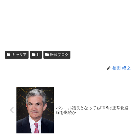
キャリア
IT
転載ブログ
福田 峰之
パウエル議長となってもFRBは正常化路
線を継続か