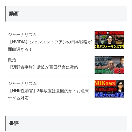
動画
ジャーナリズム
【NVIDIA】ジェンスン・フアンの日本戦略が
面白過ぎる！
政治
【辺野古事故】遺族が百田発言に激怒
ジャーナリズム
【NHK性加害】3年放置は意図的か：お粗末
すぎる対応
書評