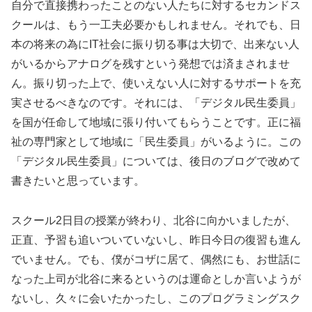
自分で直接携わったことのない人たちに対するセカンドス
クールは、もう一工夫必要かもしれません。それでも、日
本の将来の為にIT社会に振り切る事は大切で、出来ない人
がいるからアナログを残すという発想では済まされませ
ん。振り切った上で、使いえない人に対するサポートを充
実させるべきなのです。それには、「デジタル民生委員」
を国が任命して地域に張り付いてもらうことです。正に福
祉の専門家として地域に「民生委員」がいるように。この
「デジタル民生委員」については、後日のブログで改めて
書きたいと思っています。
スクール2日目の授業が終わり、北谷に向かいましたが、
正直、予習も追いついていないし、昨日今日の復習も進ん
でいません。でも、僕がコザに居て、偶然にも、お世話に
なった上司が北谷に来るというのは運命としか言いようが
ないし、久々に会いたかったし、このプログラミングスク