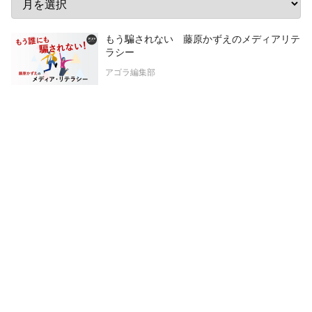
もう騙されない 藤原かずえのメディアリテ
ラシー
アゴラ編集部