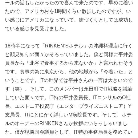
ールの話もしたかったので喜んで来たのです。早めに着い
たので、アメリカ村を1時間くらい散歩したのですが、い
い感じにアメリカになっていて、街づくりとしては成功し
ている感じを見受けました。
18時半になって「RINKEN’Sホテル」の沖縄料理店に行く
と顔見知りの面々がそろっていました。僕と同様に平井委
員長から「北谷で食事するから来ないか」と言われたそう
です。食事の為に東京から、他の地域から「今着いた」と
いうことです。ITの世界では平井さんの一言は大きいので
す（笑）。そして、このメンバーは永田町でIT戦略を議論
していた面々です。IT特の平井委員長、ITコンサルのO社
長、エストニア投資庁（エンタープライズエストニア）Y
支局長、ITにとにかく詳しいM病院長です。そして、ホテ
ルのオーナーのRINKENさんが挨拶にいらっしゃいまし
た。僕が現職国会議員として、IT特の事務局長を務めてい