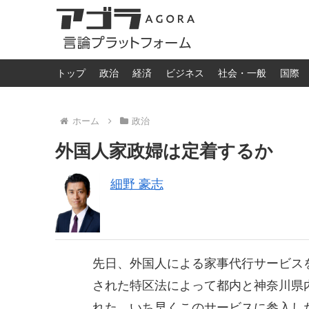
トップ
政治
経済
ビジネス
社会・一般
国際
ホーム
政治
外国人家政婦は定着するか
細野 豪志
先日、外国人による家事代行サービスを
された特区法によって都内と神奈川県内
れた。いち早くこのサービスに参入し