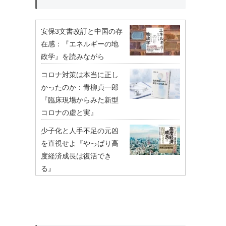
安保3文書改訂と中国の存
在感：『エネルギーの地
政学』を読みながら
コロナ対策は本当に正し
かったのか：青柳貞一郎
『臨床現場からみた新型
コロナの虚と実』
少子化と人手不足の元凶
を直視せよ『やっぱり高
度経済成長は復活でき
る』