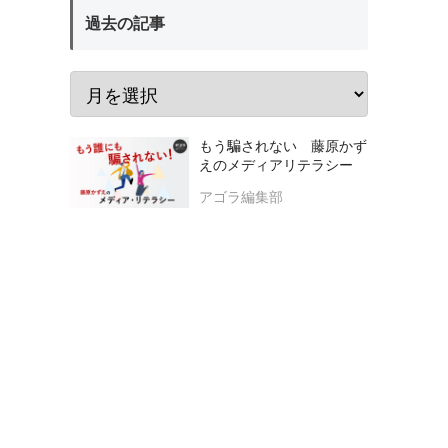
過去の記事
もう騙されない 藤原かず
えのメディアリテラシー
アゴラ編集部