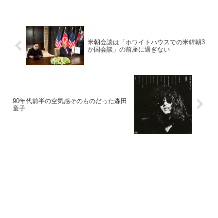
米朝会談は「ホワイトハウスでの米韓朝3
か国会談」の前座に過ぎない
90年代前半の空気感そのものだった森田
童子