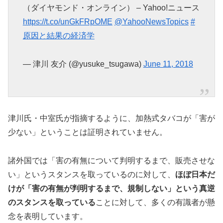
（ダイヤモンド・オンライン） – Yahoo!ニュース
https://t.co/unGkFRpOME
@YahooNewsTopics
#
原因と結果の経済学
— 津川 友介 (@yusuke_tsugawa)
June 11, 2018
津川氏・中室氏が指摘するように、加熱式タバコが「害が
少ない」ということは証明されていません。
諸外国では「害の有無について判明するまで、販売させな
い」というスタンスを取っているのに対して、
ほぼ日本だ
けが「害の有無が判明するまで、規制しない」という真逆
のスタンスを取っている
ことに対して、多くの有識者が懸
念を表明しています。