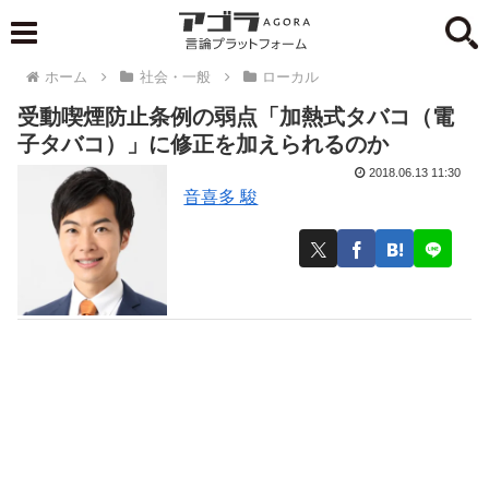
ホーム
社会・一般
ローカル
受動喫煙防止条例の弱点「加熱式タバコ（電
子タバコ）」に修正を加えられるのか
2018.06.13 11:30
音喜多 駿