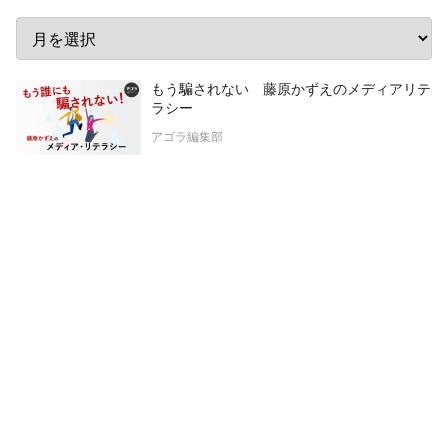
もう騙されない 藤原かずえのメディアリテ
ラシー
アゴラ編集部