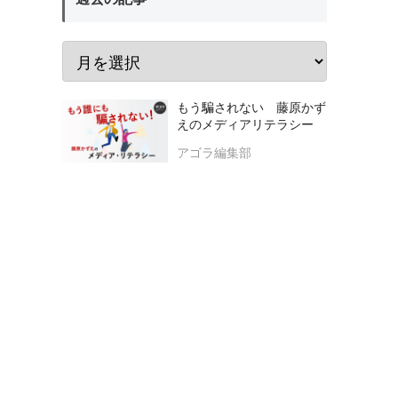
もう騙されない 藤原かず
えのメディアリテラシー
アゴラ編集部