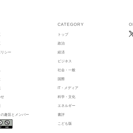
U
CATEGORY
O
覧
トップ
覧
政治
ポリシー
経済
ビジネス
集
社会・一般
社
国際
載
IT・メディア
わせ
科学・文化
項
エネルギー
トの趣旨とメンバー
書評
こども版