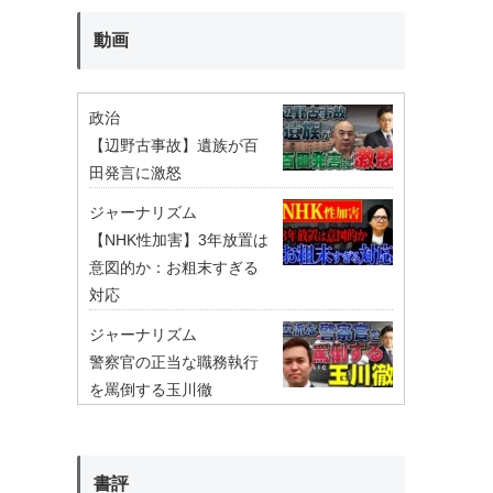
動画
政治
【辺野古事故】遺族が百
田発言に激怒
ジャーナリズム
【NHK性加害】3年放置は
意図的か：お粗末すぎる
対応
ジャーナリズム
警察官の正当な職務執行
を罵倒する玉川徹
書評