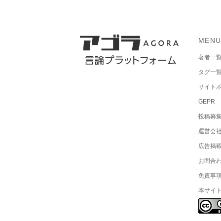
MEN
著者一
タグ一
サイト
GEPR
投稿募
運営会
広告掲
お問合
免責事
本サイ