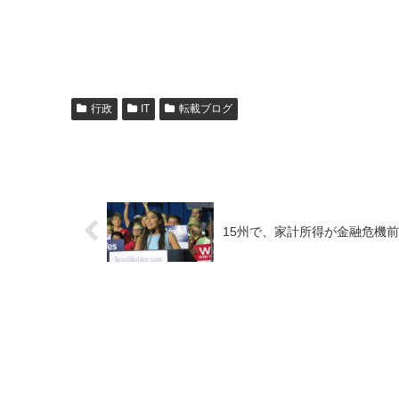
行政
IT
転載ブログ
15州で、家計所得が金融危機