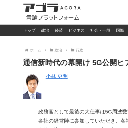
トップ
政治
経済
ビジネス
社会・一般
国際
ホーム
政治
行政
通信新時代の幕開け 5G公開
小林 史明
政務官として最後の大仕事は5G周波数
各社の経営陣に参加していただき、各