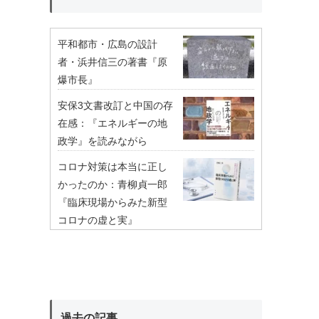
平和都市・広島の設計
者・浜井信三の著書『原
爆市長』
安保3文書改訂と中国の存
在感：『エネルギーの地
政学』を読みながら
コロナ対策は本当に正し
かったのか：青柳貞一郎
『臨床現場からみた新型
コロナの虚と実』
過去の記事