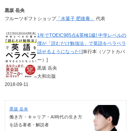
黒坂 岳央
フルーツギフトショップ
「水菓子 肥後庵」
代表
1年でTOEIC985点&英検1級! 中学レベルの
僕が「読むだけ勉強法」で英語をペラペラ
話せるようになった!
[単行本（ソフトカバ
ー）]
黒坂 岳央
大和出版
2018-09-11
黒坂 岳央
働き方・キャリア・AI時代の生き方
を語る著者・解説者