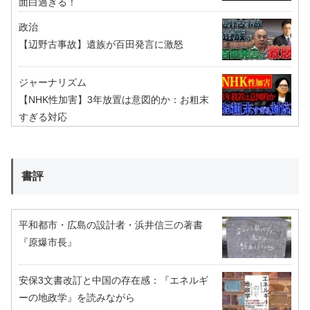
面白過ぎる！
政治
【辺野古事故】遺族が百田発言に激怒
ジャーナリズム
【NHK性加害】3年放置は意図的か：お粗末
すぎる対応
書評
平和都市・広島の設計者・浜井信三の著書
『原爆市長』
安保3文書改訂と中国の存在感：『エネルギ
ーの地政学』を読みながら