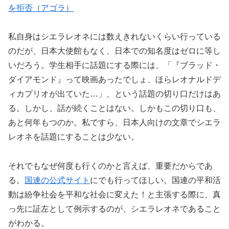
を拒否（アゴラ）
私自身はシエラレオネには数えきれないくらい行っている
のだが、日本大使館もなく、日本での知名度はゼロに等し
いだろう。学生相手に話題にする際には、「『ブラッド・
ダイアモンド』って映画あったでしょ、ほらレオナルドデ
ィカプリオが出ていた…」、という話題の切り口だけはあ
る。しかし、話が続くことはない。しかもこの切り口も、
あと何年もつのか。私ですら、日本人向けの文章でシエラ
レオネを話題にすることは少ない。
それでもなぜ何度も行くのかと言えば、重要だからであ
る。
国連の公式サイト
にでも行ってほしい。国連の平和活
動は紛争社会を平和な社会に変えた！と主張する際に、真
っ先に証左として例示するのが、シエラレオネであること
がわかる。