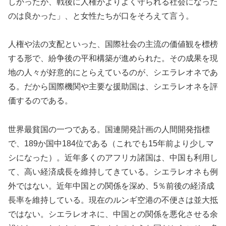
しかったが、戦後に人権がよりよく守られる社会になった
のは良かった」、と女性たちが口をそろえて言う。
人権や法の支配といった、国際社会の主流の価値観を標榜
する形で、紛争後の平和構築が進められた。その成果を現
地の人々が好意的にとらえているのが、シエラレオネであ
る。だから国際機関や主要な援助国は、シエラレオネを評
価するのである。
世界最貧国の一つである。国連開発計画の人間開発指標
で、189か国中184位である（これでも15年前より少しマ
シになった）。近年多くのアフリカ諸国は、中国も利用し
て、高い経済成長を維持してきている。シエラレオネも例
外ではない。近年中国との関係を深め、5％前後の経済成
長率を維持している。現在のルンギ空港の不便さは並大抵
ではない。シエラレオネに、中国との関係を悪化させる余