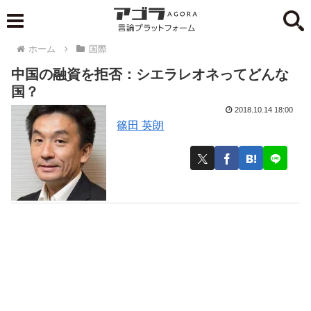
ホーム
国際
中国の融資を拒否：シエラレオネってどんな
国？
2018.10.14 18:00
篠田 英朗