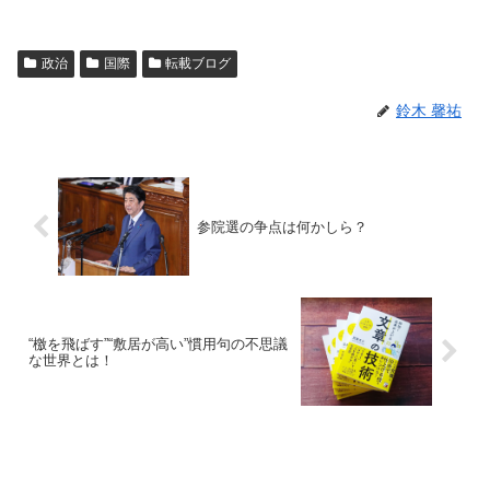
政治
国際
転載ブログ
鈴木 馨祐
参院選の争点は何かしら？
“檄を飛ばす”“敷居が高い”慣用句の不思議
な世界とは！