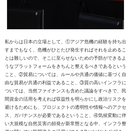
私からは日本の立場として、①アジア危機の経験を持ち出
すまでもなく、危機がひとたび発生すればそれを止めるこ
とは難しいので、そこに至らせないための予防ができるよ
うなプラットフォームをきちんと整えるべきであるという
こと、②貿易については、ルールや共通の価値に基づく自
由な貿易が共通の利益であること、③質の高いインフラに
ついては、当然ファイナンスも含めた議論をすべきで、民
間資金の活用を考えれば収益性を明らかにし政治リスクを
避けるためにも、プロジェクトの透明性や情報へのアクセ
ス、ガバナンスが必要であるということ、④気候変動に伴
い大規模な自然災害の頻発が新常態となる中、インフラ整