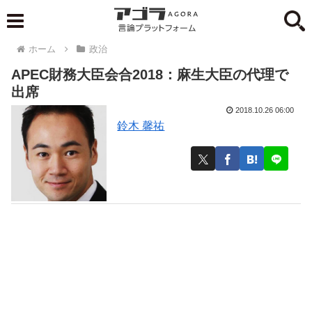
ホーム
政治
APEC財務大臣会合2018：麻生大臣の代理で
出席
2018.10.26 06:00
鈴木 馨祐