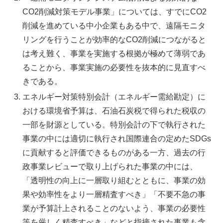
CO2削減対策モデル事業」については、すでにCO2
削減を進めている中小企業もある中で、遠隔モニタ
リングを行うことが効率的なCO2削減につながると
は考え難く、事業を実施する根拠が極めて薄弱であ
ることから、事業実施の必要性を抜本的に見直すべ
きである。
エネルギー対策特別会計（エネルギー需給勘定）に
おける環境省予算は、石油石炭税で得られた税収の
一部を財源としている。特別会計の下で執行された
事業の中には適切に執行され国際連合の定めたSDGs
に貢献すると評価できるものがある一方、過去の行
政事業レビューで取り上げられた事業の中には、
「透明性の向上に一層取り組むとともに、事業の効
果や効率性をより一層精査すべき」「不要不急の事
業が予算計上されることのないよう、事業の必要性
等を厳しく精査すべき」などと指摘された事業も含