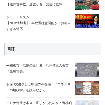
【辺野古事故】遺族が百田発言に激怒
ジャーナリズム
【NHK性加害】3年放置は意図的か：お粗末
すぎる対応
書評
平和都市・広島の設計者・浜井信三の著書
『原爆市長』
安保3文書改訂と中国の存在感：『エネルギ
ーの地政学』を読みながら
コロナ対策は本当に正しかったのか：青柳貞