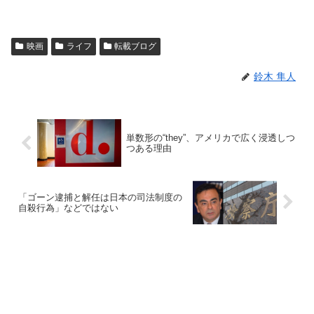
映画
ライフ
転載ブログ
鈴木 隼人
単数形の“they”、アメリカで広く浸透しつ
つある理由
「ゴーン逮捕と解任は日本の司法制度の
自殺行為」などではない