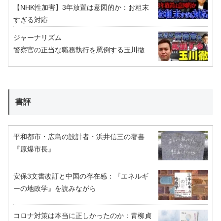
【NHK性加害】3年放置は意図的か：お粗末
すぎる対応
ジャーナリズム
警察官の正当な職務執行を罵倒する玉川徹
書評
平和都市・広島の設計者・浜井信三の著書
『原爆市長』
安保3文書改訂と中国の存在感：『エネルギ
ーの地政学』を読みながら
コロナ対策は本当に正しかったのか：青柳貞