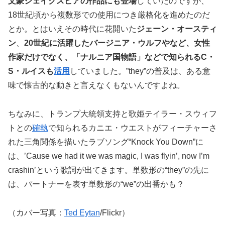
文豪シェイクスピアの作品にも登場
していたのですが、
18世紀頃から複数形での使用につき厳格化を進めたのだ
とか。とはいえその時代に花開いた
ジ
ェーン・オースティ
ン
、
20世紀に活躍したバージニア・ウルフやなど、女性
作家だけでなく、「ナルニア国物語」などで知られるC・
S・ルイスも
活用
していました。”they”の普及は、ある意
味で懐古的な動きと言えなくもないんですよね。
ちなみに、トランプ大統領支持と歌姫テイラー・スウィフ
トとの
確執
で知られるカニエ・ウエストがフィーチャーさ
れた三角関係を描いたラブソング“Knock You Down”に
は、’Cause we had it we was magic, I was flyin’, now I’m
crashin’という歌詞が出てきます。単数形の“they”の先に
は、パートナーを表す単数形の“we”の出番かも？
（カバー写真：
Ted Eytan
/Flickr）