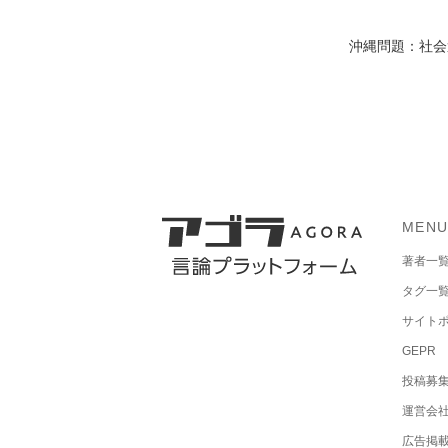
沖縄問題：社会運
MEN
著者一
タグ一
サイト
GEPR
投稿募
運営会
広告掲