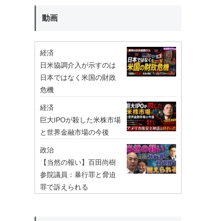
動画
経済
日米協調介入が示すのは
日本ではなく米国の財政
危機
経済
巨大IPOが殺した米株市場
と世界金融市場の今後
政治
【当然の報い】百田尚樹
参院議員：暴行罪と脅迫
罪で訴えられる