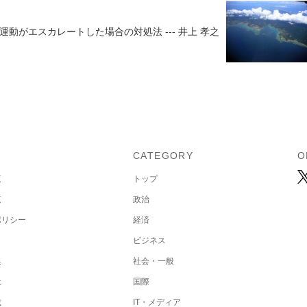
動がエスカレートした場合の対処法 --- 井上 孝之
U
CATEGORY
O
覧
トップ
覧
政治
ポリシー
経済
ビジネス
集
社会・一般
社
国際
載
IT・メディア