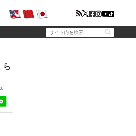
くら
00