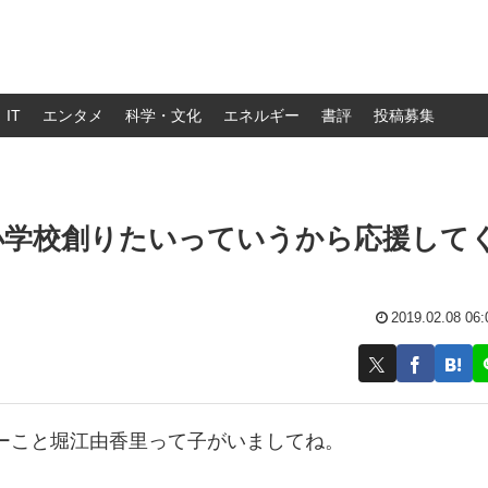
IT
エンタメ
科学・文化
エネルギー
書評
投稿募集
小学校創りたいっていうから応援して
2019.02.08 06:
ーこと堀江由香里って子がいましてね。