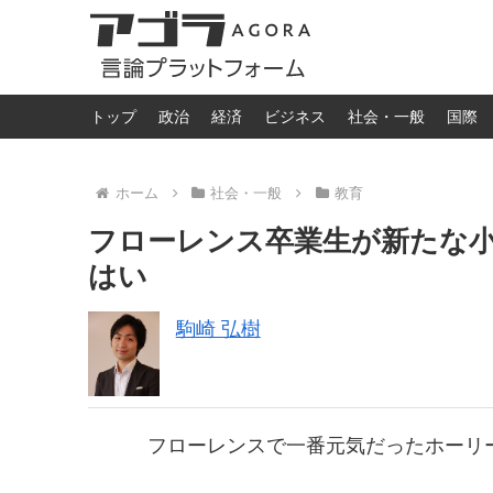
トップ
政治
経済
ビジネス
社会・一般
国際
ホーム
社会・一般
教育
フローレンス卒業生が新たな
はい
駒崎 弘樹
フローレンスで一番元気だったホーリ