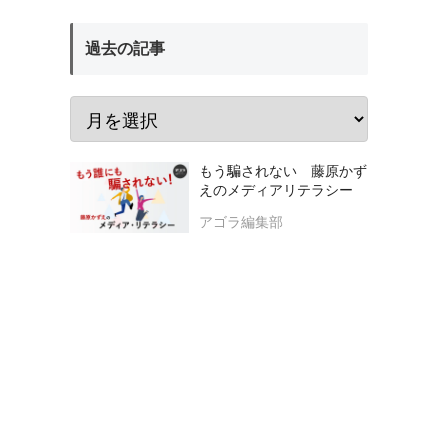
過去の記事
もう騙されない 藤原かず
えのメディアリテラシー
アゴラ編集部