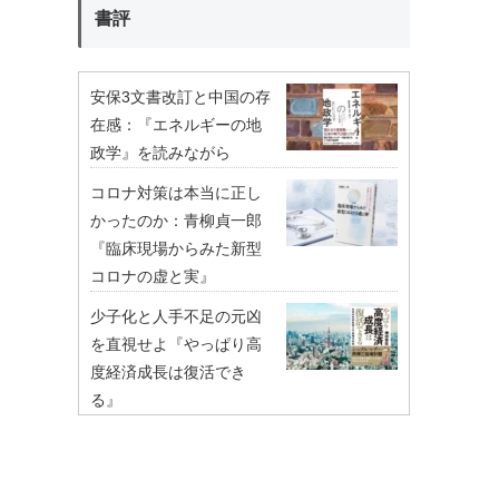
書評
安保3文書改訂と中国の存
在感：『エネルギーの地
政学』を読みながら
コロナ対策は本当に正し
かったのか：青柳貞一郎
『臨床現場からみた新型
コロナの虚と実』
少子化と人手不足の元凶
を直視せよ『やっぱり高
度経済成長は復活でき
る』