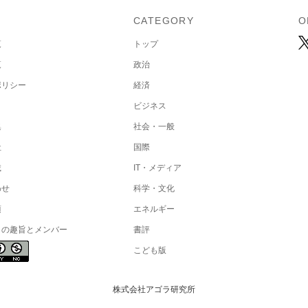
U
CATEGORY
O
覧
トップ
覧
政治
ポリシー
経済
ビジネス
集
社会・一般
社
国際
載
IT・メディア
わせ
科学・文化
項
エネルギー
トの趣旨とメンバー
書評
こども版
株式会社アゴラ研究所