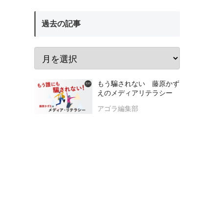
過去の記事
もう騙されない 藤原かず
えのメディアリテラシー
アゴラ編集部