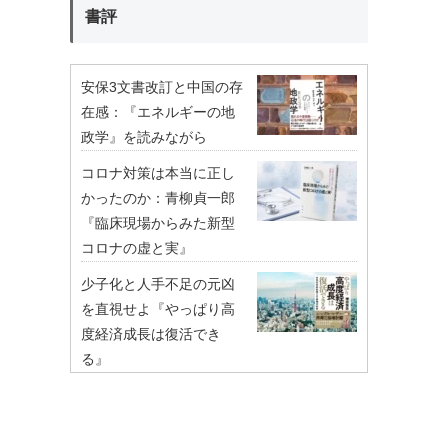
書評
安保3文書改訂と中国の存
在感：『エネルギーの地
政学』を読みながら
コロナ対策は本当に正し
かったのか：青柳貞一郎
『臨床現場からみた新型
コロナの虚と実』
少子化と人手不足の元凶
を直視せよ『やっぱり高
度経済成長は復活でき
る』