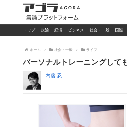
トップ
政治
経済
ビジネス
社会・一般
国際
ホーム
社会・一般
ライフ
パーソナルトレーニングして
内藤 忍