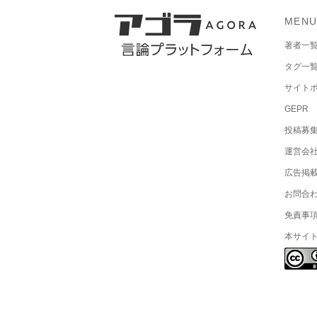
MEN
著者一
タグ一
サイト
GEPR
投稿募
運営会
広告掲
お問合
免責事
本サイ