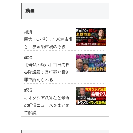
動画
経済
巨大IPOが殺した米株市場
と世界金融市場の今後
政治
【当然の報い】百田尚樹
参院議員：暴行罪と脅迫
罪で訴えられる
経済
キオクシア決算など最近
の経済ニュースをまとめ
て解説