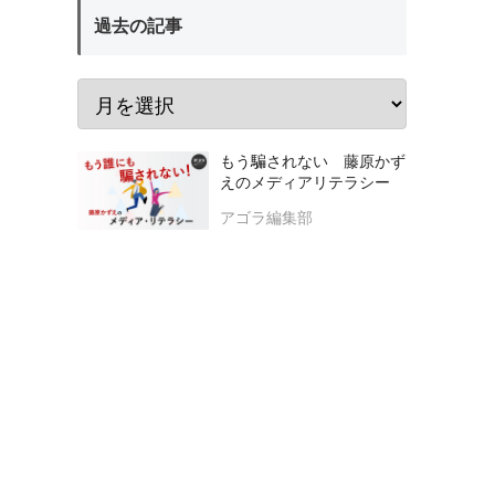
過去の記事
もう騙されない 藤原かず
えのメディアリテラシー
アゴラ編集部