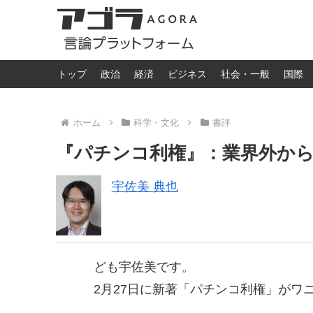
トップ
政治
経済
ビジネス
社会・一般
国際
ホーム
科学・文化
書評
『パチンコ利権』：業界外か
宇佐美 典也
ども宇佐美です。
2月27日に新著「パチンコ利権」がワ