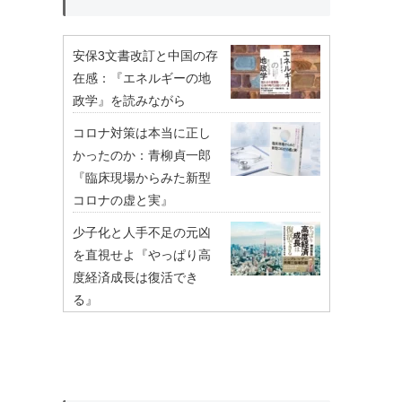
安保3文書改訂と中国の存
在感：『エネルギーの地
政学』を読みながら
コロナ対策は本当に正し
かったのか：青柳貞一郎
『臨床現場からみた新型
コロナの虚と実』
少子化と人手不足の元凶
を直視せよ『やっぱり高
度経済成長は復活でき
る』