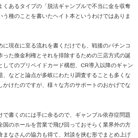
よくあるタイプの「脱法ギャンブルで不当に金を収奪
いう種のことを書いたヘイト本というわけではありま
めに現在に至る流れを書くだけでも、戦後のパチンコ
作った換金利権とそれを排除するための三店方式の誕
としてのプリペイドカード構想、CR導入以降のギャン
題、などと論点が多岐にわたり調査することも多くな
しかけたのですが、様々な方のサポートのおかげでな
けで書くのには手に余るので、ギャンブル依存症問題
全国のホールを営業で飛び回っておそらく業界外の方
倉まなさんの協力も得て、対談を挟む形でまとめ上げ