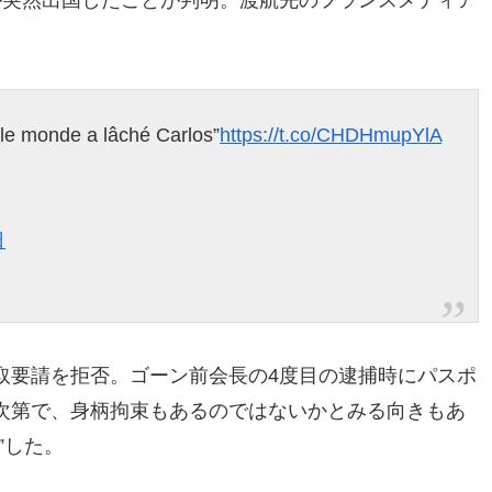
が突然出国したことが判明。渡航先のフランスメディア
le monde a lâché Carlos”
https://t.co/CHDHmupYlA
日
取要請を拒否。ゴーン前会長の4度目の逮捕時にパスポ
次第で、身柄拘束もあるのではないかとみる向きもあ
”した。