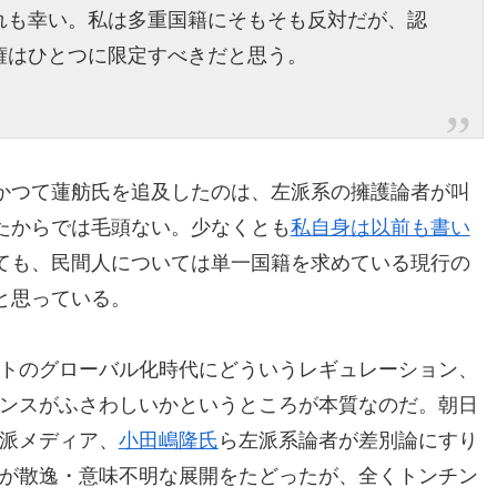
れも幸い。私は多重国籍にそもそも反対だが、認
権はひとつに限定すべきだと思う。
かつて蓮舫氏を追及したのは、左派系の擁護論者が叫
たからでは毛頭ない。少なくとも
私自身は以前も書い
ても、民間人については単一国籍を求めている現行の
と思っている。
トのグローバル化時代にどういうレギュレーション、
ンスがふさわしいかというところが本質なのだ。朝日
派メディア、
小田嶋隆氏
ら左派系論者が差別論にすり
が散逸・意味不明な展開をたどったが、全くトンチン