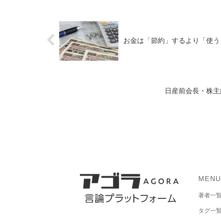
お金は「節約」するより「使う
日産前会長・株主
MEN
著者一
タグ一