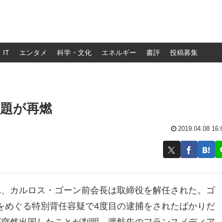
IT
エンタメ
科学・文化
エネルギー
書評
投稿募集
題が再燃
2019.04.08 16:
れ、カルロス・ゴーン前会長は取締役を解任された。ゴ
をめぐる特別背任容疑で4度目の逮捕をされたばかりだ