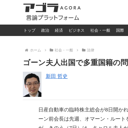
トップ
政治
経済
ビジネス
社会・一般
国際
ホーム
社会・一般
法律
ゴーン夫人出国で多重国籍の問
新田 哲史
日産自動車の臨時株主総会が8日開か
ーン前会長は先週、オマーン・ルート