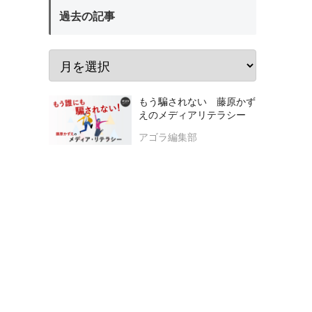
過去の記事
もう騙されない 藤原かず
えのメディアリテラシー
アゴラ編集部