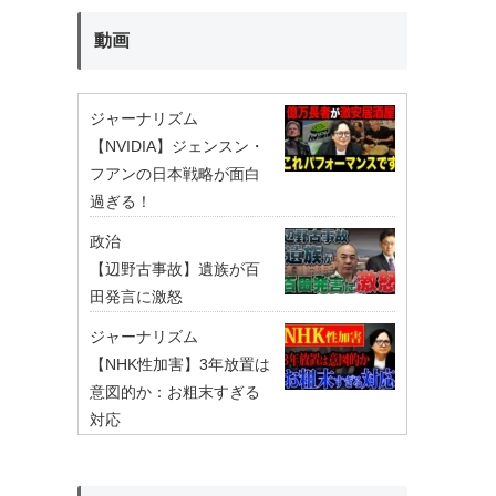
動画
ジャーナリズム
【NVIDIA】ジェンスン・
フアンの日本戦略が面白
過ぎる！
政治
【辺野古事故】遺族が百
田発言に激怒
ジャーナリズム
【NHK性加害】3年放置は
意図的か：お粗末すぎる
対応