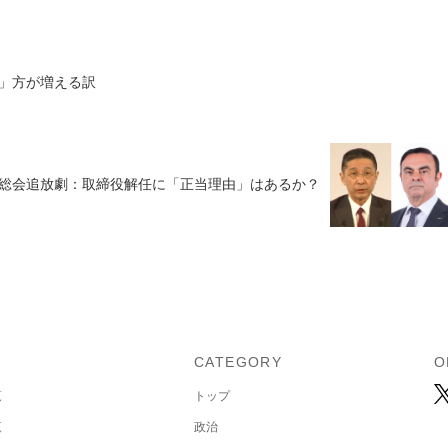
」方が増える訳
総会追放劇：取締役解任に「正当理由」はあるか？
U
CATEGORY
O
覧
トップ
覧
政治