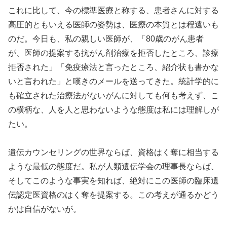
これに比して、今の標準医療と称する、患者さんに対する
高圧的ともいえる医師の姿勢は、医療の本質とは程遠いも
のだ。今日も、私の親しい医師が、「80歳のがん患者
が、医師の提案する抗がん剤治療を拒否したところ、診療
拒否された」「免疫療法と言ったところ、紹介状も書かな
いと言われた」と嘆きのメールを送ってきた。統計学的に
も確立された治療法がないがんに対しても何も考えず、こ
の横柄な、人を人と思わないような態度は私には理解しが
たい。
遺伝カウンセリングの世界ならば、資格はく奪に相当する
ような最低の態度だ。私が人類遺伝学会の理事長ならば、
そしてこのような事実を知れば、絶対にこの医師の臨床遺
伝認定医資格のはく奪を提案する。この考えが通るかどう
かは自信がないが。