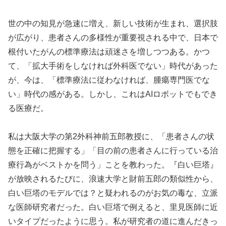
世の中の知見が急速に増え、新しい技術が生まれ、選択肢
が広がり、患者さんの多様性が重要視される中で、日本で
根付いたがんの標準療法は頑迷さを増しつつある。かつ
て、「拡大手術をしなければ外科医でない」時代があった
が、今は、「標準療法に従わなければ、腫瘍専門医でな
い」時代の感がある。しかし、これはAIロボットでもでき
る医療だ。
私は大阪大学の第2外科神前五郎教授に、「患者さんの状
態を正確に把握する」「目の前の患者さんに行っている治
療行為がベストかを問う」ことを教わった。『白い巨塔』
が放映されるたびに、浪速大学と財前五郎の類似性から、
白い巨塔のモデルでは？と疑われるのがお気の毒な、立派
な医師研究者だった。白い巨塔で例えると、里見医師に近
いタイプだったように思う。私が研究者の道に進んだきっ