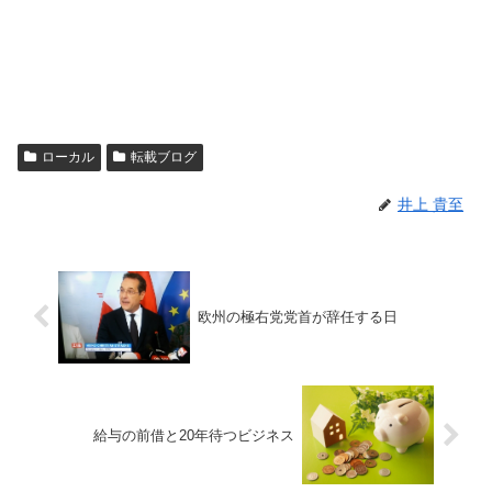
ローカル
転載ブログ
井上 貴至
欧州の極右党党首が辞任する日
給与の前借と20年待つビジネス