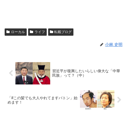
ローカル
ライフ
転載ブログ
小林 史明
習近平が復興したいらしい偉大な「中華
民族」って？（中）
「#この髪でも大人やれてますバトン」始
めます！