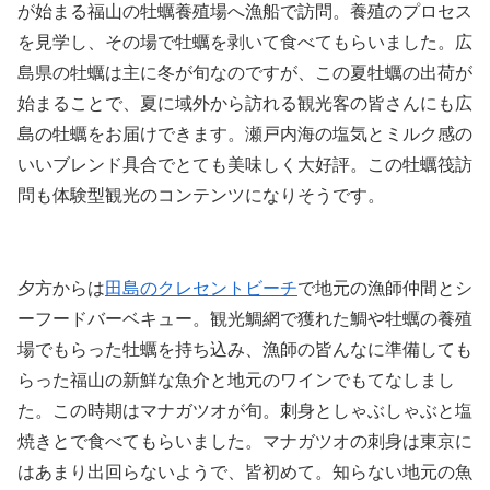
が始まる福山の牡蠣養殖場へ漁船で訪問。養殖のプロセス
を見学し、その場で牡蠣を剥いて食べてもらいました。広
島県の牡蠣は主に冬が旬なのですが、この夏牡蠣の出荷が
始まることで、夏に域外から訪れる観光客の皆さんにも広
島の牡蠣をお届けできます。瀬戸内海の塩気とミルク感の
いいブレンド具合でとても美味しく大好評。この牡蠣筏訪
問も体験型観光のコンテンツになりそうです。
夕方からは
田島のクレセントビーチ
で地元の漁師仲間とシ
ーフードバーベキュー。観光鯛網で獲れた鯛や牡蠣の養殖
場でもらった牡蠣を持ち込み、漁師の皆んなに準備しても
らった福山の新鮮な魚介と地元のワインでもてなしまし
た。この時期はマナガツオが旬。刺身としゃぶしゃぶと塩
焼きとで食べてもらいました。マナガツオの刺身は東京に
はあまり出回らないようで、皆初めて。知らない地元の魚