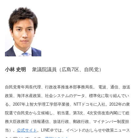
小林 史明
衆議院議員（広島7区、自民党）
自民党青年局長代理、行政改革推進本部事務局長。 電波、通信、放送
政策、海洋水産政策、社会システムのデータ、標準化に取り組んでい
る。
2007年上智大学理工学部卒業後、NTTドコモに入社。2012年の衆
院選で自民党から立候補し、初当選。第3次、4次安倍改造内閣にて総
務大臣政務官（情報通信、放送行政、郵政行政、マイナンバー制度担
当）。
公式サイト
。LINE＠では、イベントのおしらせや政策ニュース