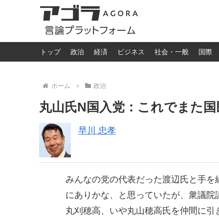
トップ
政治
経済
ビジネス
社会・一般
国際
ホーム
政治
丸山氏N国入党：これでまた国
早川 忠孝
みんなの党の代表だった渡辺氏と手を
にありかな、と思っていたが、衆議院
丸刈穂高、いや丸山穂高氏を仲間に引