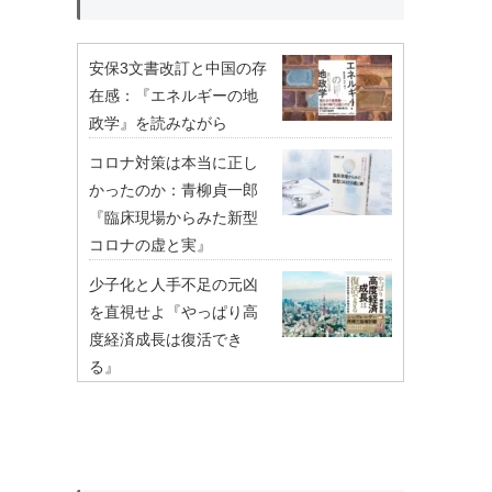
安保3文書改訂と中国の存
在感：『エネルギーの地
政学』を読みながら
コロナ対策は本当に正し
かったのか：青柳貞一郎
『臨床現場からみた新型
コロナの虚と実』
少子化と人手不足の元凶
を直視せよ『やっぱり高
度経済成長は復活でき
る』