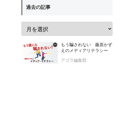
過去の記事
もう騙されない 藤原かず
えのメディアリテラシー
アゴラ編集部