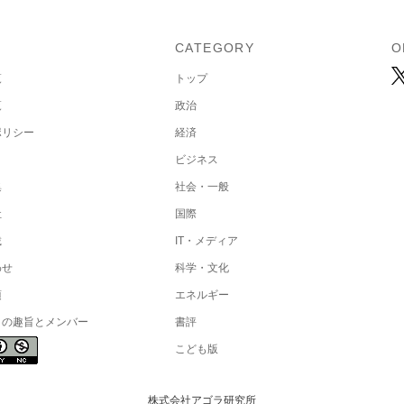
U
CATEGORY
O
覧
トップ
覧
政治
ポリシー
経済
ビジネス
集
社会・一般
社
国際
載
IT・メディア
わせ
科学・文化
項
エネルギー
トの趣旨とメンバー
書評
こども版
株式会社アゴラ研究所