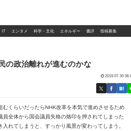
IT
エンタメ
科学・文化
エネルギー
書評
投稿募集
民の政治離れが進むのかな
2019.07.30 06:
組むくらいだったらNHK改革を本気で進めさせるため
議員全体から国会議員失格の烙印を押されてしまった
き入れてしまうと、すっかり風景が変わってしまう。