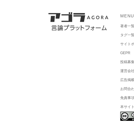
MEN
著者一
タグ一
サイト
GEPR
投稿募
運営会
広告掲
お問合
免責事
本サイ