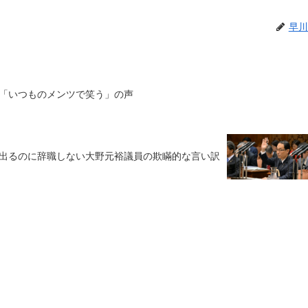
早川
「いつものメンツで笑う」の声
出るのに辞職しない大野元裕議員の欺瞞的な言い訳